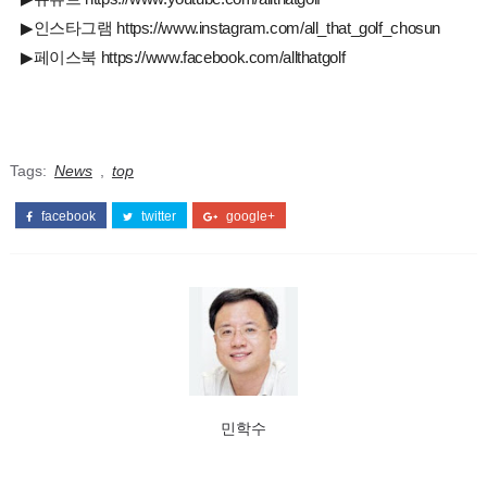
▶인스타그램 https://www.instagram.com/all_that_golf_chosun
▶페이스북 https://www.facebook.com/allthatgolf
Tags:
News
,
top
facebook
twitter
google+
민학수