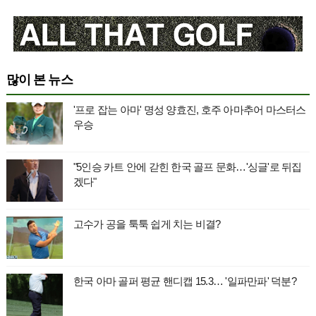
많이 본 뉴스
'프로 잡는 아마' 명성 양효진, 호주 아마추어 마스터스
우승
"5인승 카트 안에 갇힌 한국 골프 문화…'싱글'로 뒤집
겠다"
고수가 공을 툭툭 쉽게 치는 비결?
한국 아마 골퍼 평균 핸디캡 15.3… '일파만파' 덕분?