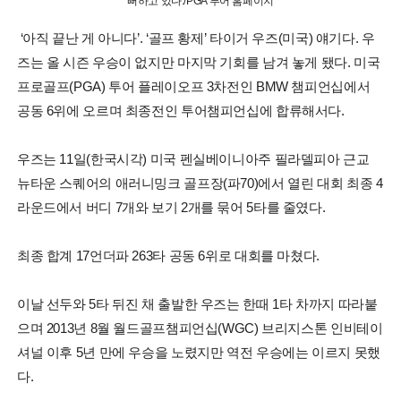
뻐하고 있다./PGA 투어 홈페이지
‘아직 끝난 게 아니다’. ‘골프 황제’ 타이거 우즈(미국) 얘기다. 우
즈는 올 시즌 우승이 없지만 마지막 기회를 남겨 놓게 됐다. 미국
프로골프(PGA) 투어 플레이오프 3차전인 BMW 챔피언십에서
공동 6위에 오르며 최종전인 투어챔피언십에 합류해서다.
우즈는 11일(한국시각) 미국 펜실베이니아주 필라델피아 근교
뉴타운 스퀘어의 애러니밍크 골프장(파70)에서 열린 대회 최종 4
라운드에서 버디 7개와 보기 2개를 묶어 5타를 줄였다.
최종 합계 17언더파 263타 공동 6위로 대회를 마쳤다.
이날 선두와 5타 뒤진 채 출발한 우즈는 한때 1타 차까지 따라붙
으며 2013년 8월 월드골프챔피언십(WGC) 브리지스톤 인비테이
셔널 이후 5년 만에 우승을 노렸지만 역전 우승에는 이르지 못했
다.