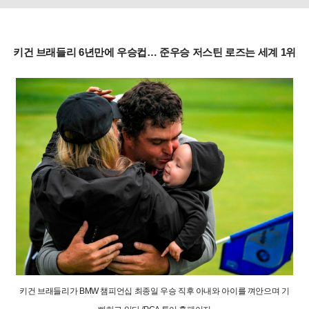
키건 브래들리 6년만에 우승컵… 준우승 저스틴 로즈는 세계 1위
키건 브래들리가 BMW 챔피언십 최종일 우승 직후 아내와 아이를 껴안으며 기