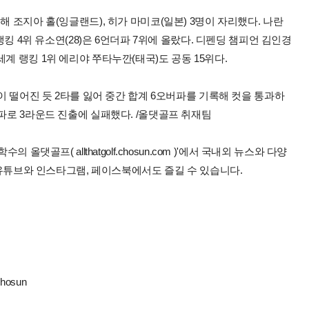
해 조지아 홀(잉글랜드), 히가 마미코(일본) 3명이 자리했다. 나란
랭킹 4위 유소연(28)은 6언더파 7위에 올랐다. 디펜딩 챔피언 김인경
다. 세계 랭킹 1위 에리야 쭈타누깐(태국)도 공동 15위다.
각이 떨어진 듯 2타를 잃어 중간 합계 6오버파를 기록해 컷을 통과하
버파로 3라운드 진출에 실패했다. /올댓골프 취재팀
올댓골프( allthatgolf.chosun.com )'에서 국내외 뉴스와 다양
 유튜브와 인스타그램, 페이스북에서도 즐길 수 있습니다.
chosun