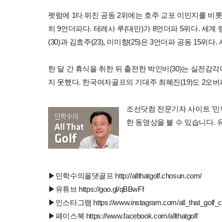
펫럼에 1타 뒤진 공동 2위에는 호주 교포 이민지를 비롯
히 9언더파다. 테레사 루(대만)가 8언더파 5위다. 세계 
(30)과 김효주(23), 이미향(25)은 3언더파 공동 15위
한 달 간 휴식을 취한 뒤 출전한 박인비(30)는 실전감
지 못했다. 한국여자골프의 기대주 최혜진(19)도 2오
조선닷컴 전문기자 사이트 '민학수의 
한 동영상을 볼 수 있습니다.
▶민학수의올댓골프 http://allthatgolf.chosun.com/
▶유튜브 https://goo.gl/qBBwFf
▶인스타그램 https://www.instagram.com/all_that_golf_
▶페이스북 https://www.facebook.com/allthatgolf