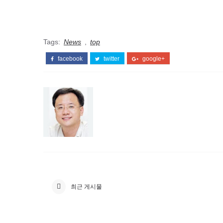
Tags:
News
,
top
facebook
twitter
google+
최근 게시물