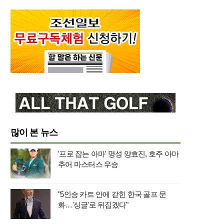
많이 본 뉴스
'프로 잡는 아마' 명성 양효진, 호주 아마
추어 마스터스 우승
"5인승 카트 안에 갇힌 한국 골프 문
화…'싱글'로 뒤집겠다"