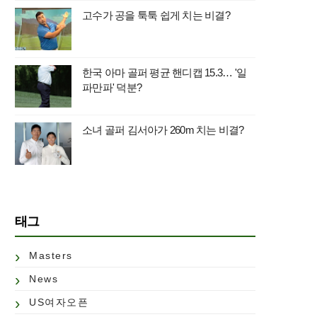
고수가 공을 툭툭 쉽게 치는 비결?
한국 아마 골퍼 평균 핸디캡 15.3… '일
파만파' 덕분?
소녀 골퍼 김서아가 260m 치는 비결?
태그
Masters
News
US여자오픈