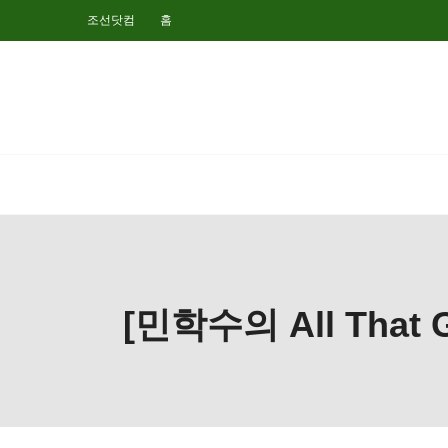
조선닷컴
홈
[민학수의 All Tha