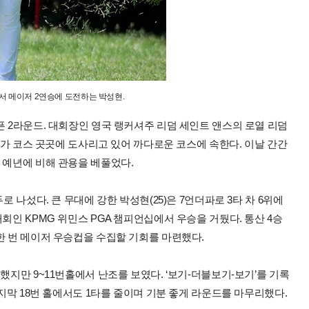
 메이저 2연승에 도전하는 박성현.
픈 2라운드. 대회장인 영국 랭커셔주 리덤 세인트 앤스의 로열 리덤
벙커가 코스 곳곳에 도사리고 있어 까다로운 코스에 속한다. 이날 간간
 예년에 비해 관용을 베풀었다.
로 나섰다. 큰 무대에 강한 박성현(25)은 7언더파로 3타 차 6위에
회인 KPMG 위민스 PGA 챔피언십에서 우승을 거뒀다. 통산 4승
한 번 메이저 우승컵을 수집할 기회를 마련했다.
했지만 9~11번홀에서 난조를 보였다. ‘보기-더블보기-보기’를 기록
마지막 18번 홀에서도 1타를 줄이며 기분 좋게 라운드를 마무리했다.