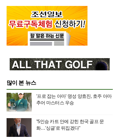
많이 본 뉴스
'프로 잡는 아마' 명성 양효진, 호주 아마
추어 마스터스 우승
"5인승 카트 안에 갇힌 한국 골프 문
화…'싱글'로 뒤집겠다"