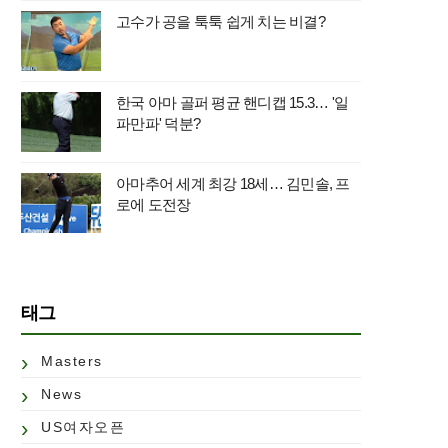
고수가 공을 툭툭 쉽게 치는 비결?
한국 아마 골퍼 평균 핸디캡 15.3… '일
파만파' 덕분?
아마추어 세계 최강 18세… 김민솔, 프
로에 도전장
태그
Masters
News
US여자오픈