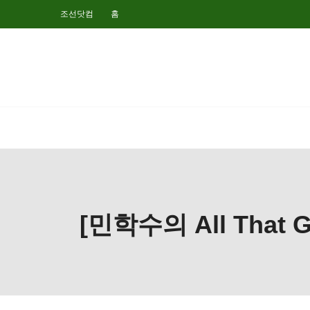
조선닷컴
홈
[민학수의 All Tha