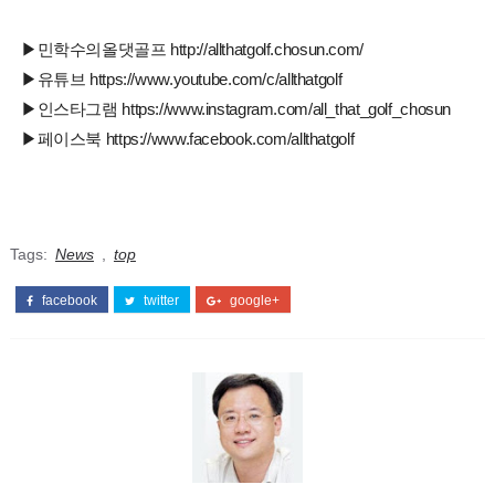
▶민학수의올댓골프 http://allthatgolf.chosun.com/
▶유튜브 https://www.youtube.com/c/allthatgolf
▶인스타그램 https://www.instagram.com/all_that_golf_chosun
▶페이스북 https://www.facebook.com/allthatgolf
Tags:
News
,
top
facebook
twitter
google+