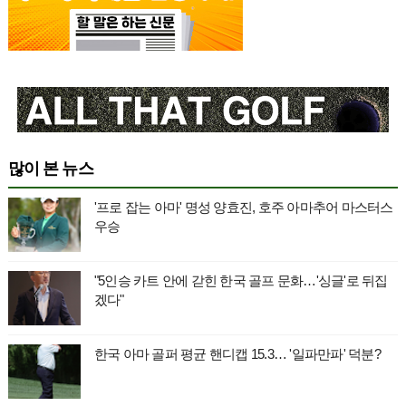
많이 본 뉴스
'프로 잡는 아마' 명성 양효진, 호주 아마추어 마스터스
우승
"5인승 카트 안에 갇힌 한국 골프 문화…'싱글'로 뒤집
겠다"
한국 아마 골퍼 평균 핸디캡 15.3… '일파만파' 덕분?