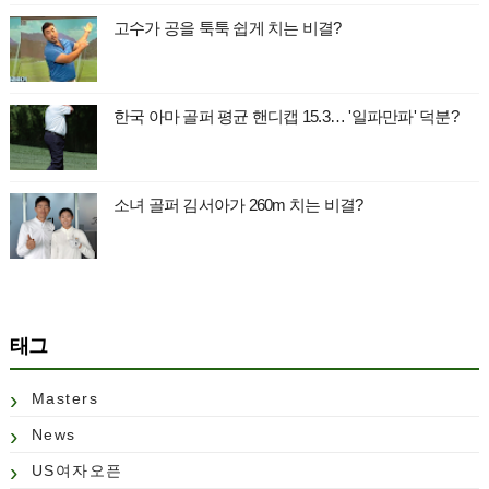
고수가 공을 툭툭 쉽게 치는 비결?
한국 아마 골퍼 평균 핸디캡 15.3… '일파만파' 덕분?
소녀 골퍼 김서아가 260m 치는 비결?
태그
Masters
News
US여자오픈