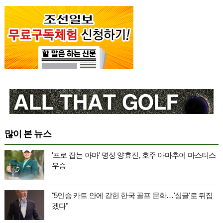
많이 본 뉴스
'프로 잡는 아마' 명성 양효진, 호주 아마추어 마스터스
우승
"5인승 카트 안에 갇힌 한국 골프 문화…'싱글'로 뒤집
겠다"