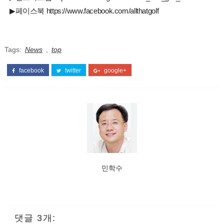
▶페이스북 https://www.facebook.com/allthatgolf
Tags:
News
,
top
facebook
twitter
google+
민학수
댓글 3개: