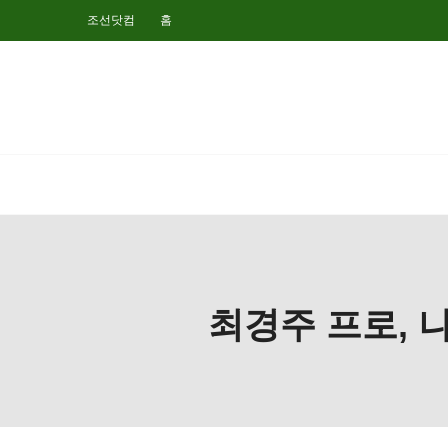
조선닷컴
홈
최경주 프로, 