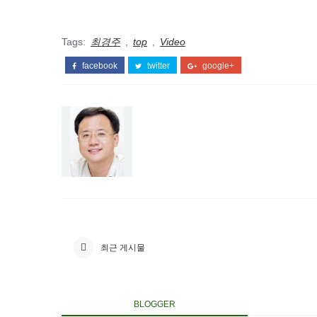
Tags:
최경주
,
top
,
Video
facebook
twitter
google+
최근 게시물
BLOGGER