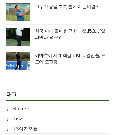
고수가 공을 툭툭 쉽게 치는 비결?
한국 아마 골퍼 평균 핸디캡 15.3… '일
파만파' 덕분?
아마추어 세계 최강 18세… 김민솔, 프
로에 도전장
태그
Masters
News
US여자오픈