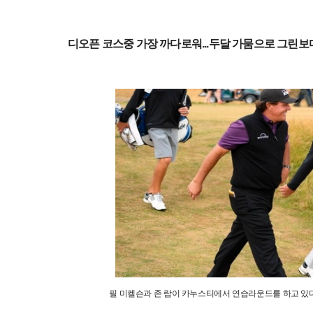
디오픈 코스중 가장 까다로워...두달 가뭄으로 그린보
필 미켈슨과 존 람이 카누스티에서 연습라운드를 하고 있다