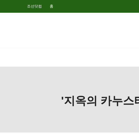
조선닷컴
홈
'지옥의 카누스티