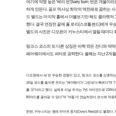
여기에 악명 높은 ‘배리 번’(barry burn; 번은 개
하게 만든다. 골프 역사상 최악의 역전패로 꼽히는 사건
드 벨드는 마지막 홀에서 더블보기만 해도 클라렛저
했다. 결국 연장전 끝에 폴 로리(스코틀랜드)에게 우
벨드의 사진은 디오픈이 카누스티에서 열릴 때마다 
링크스 코스의 또 다른 상징은 바짝 깎은 잔디와 딱딱
페어웨이에서도 퍼터로 공략한다. 올해는 지난 2개월 
디오픈에서 세 번 우승한 경험이 있고, 링크스 코스를 선호하는 
16일 코스를 돌아본 우즈는 “페어웨이가 그린보다 빠르다”며
를 것”이라고 했다. 실제로 이날 우즈는 7번 아이언으로 230야드,
80야드를 굴러갈 수 있다”며 “며칠 더 연습하면서 코스에 적응
한편, 카누스티는 원래 까마귀 둥지(Crow’s Nest)로도 불