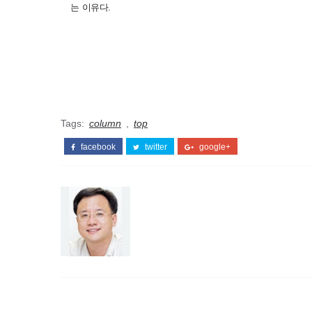
는 이유다.
Tags:
column
,
top
facebook
twitter
google+