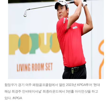
함정우가 경기 여주 페럼골프클럽에서 열린 2023년 KPGA투어 '현대
해상 최경주 인비테이셔널' 최종라운드에서 3번홀 아이언샷을 하고
있다. /KPGA