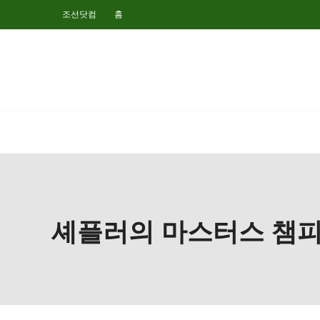
조선닷컴
홈
셰플러의 마스터스 챔피언