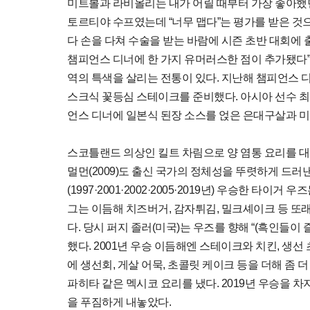
미트볼과 라비올리는 내가 어릴 때부터 가장 좋아했던
토르티야 수프였는데 “너무 맵다”는 평가를 받은 것
다 손을 다쳐 수술을 받는 바람에 시즌 초반 대회에 
챔피언스 디너에 한 가지 유머러스한 점이 추가됐다”
역의 특색을 살리는 전통이 있다. 지난해 챔피언스 디
스크식 꽃등심 스테이크를 준비했다. 아시아 선수 최
언스 디너에 일본식 된장 소스를 얹은 은대구살과 미
스코틀랜드 의상인 킬트 차림으로 양 염통 요리를 대접한
멀먼(2009)도 출신 국가의 정체성을 뚜렷하게 드러
(1997·2001·2002·2005·2019년) 우승한 타
그는 이듬해 치즈버거, 감자튀김, 밀크셰이크 등 
다. 당시 퍼지 졸러(미국)는 우즈를 향해 “(흑인들이
했다. 2001년 우승 이듬해엔 스테이크와 치킨, 생선
에 생선회, 게살 어묵, 초콜릿 케이크 등을 더해 좀 더
파히타 같은 멕시코 요리를 냈다. 2019년 우승을 
을 푸짐하게 내놓았다.