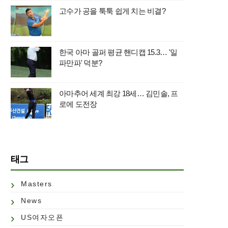
고수가 공을 툭툭 쉽게 치는 비결?
한국 아마 골퍼 평균 핸디캡 15.3… '일
파만파' 덕분?
아마추어 세계 최강 18세… 김민솔, 프
로에 도전장
태그
Masters
News
US여자오픈