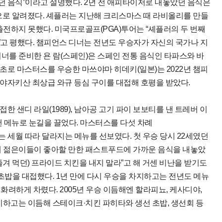
 음식”이라고 설명했다. 2년 전 애피타이저로 내놓았던 음식은
으로 알려졌다. 셰플러는 지난해 크리스마스 때 라비올리를 만들
출전하지 못했다. 미국프로골프(PGA)투어는 “셰플러의 두 번째
고 평했다. 챔피언스 디너는 전년도 우승자가 자신의 국가나 지
너를 준비한 욘 람(스페인)은 스페인 전통 음식인 타파스와 바
초로 마스터스를 우승한 마쓰야마 히데키(일본)는 2022년 챔피
야자키산 최상급 와규 등심 구이를 대접해 호평을 받았다.
 샌디 라일(1989), 남아공 고기 파이 보보티를 낸 트레버 이
낸 메뉴로 눈길을 끌었다. 마스터스를 다섯 차례
이거 우즈는 세월 따라 달라지는 메뉴를 선보였다. 첫 우승 당시 22세였던
또래 젊은이들이 좋아할 만한 패스트푸드에 가까운 음식을 내놓았
 즐겨 먹던) 프라이드 치킨을 내지 말라”고 해 거센 비난을 받기도
 초밥을 대접했다. 1년 만에 다시 우승을 차지하고는 전년도 메뉴
 화려하게 차렸다. 2005년 우승 이듬해엔 할라피뇨, 케사디야,
차지하고는 이듬해 스테이크·치킨 파히타와 생선 초밥, 생선회 등