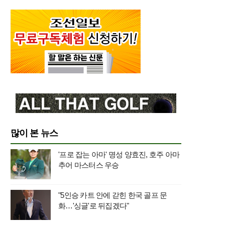
많이 본 뉴스
'프로 잡는 아마' 명성 양효진, 호주 아마
추어 마스터스 우승
"5인승 카트 안에 갇힌 한국 골프 문
화…'싱글'로 뒤집겠다"