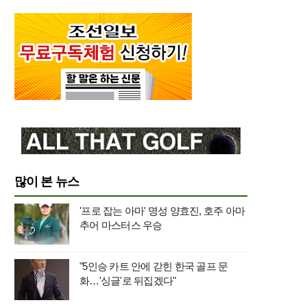
많이 본 뉴스
'프로 잡는 아마' 명성 양효진, 호주 아마
추어 마스터스 우승
"5인승 카트 안에 갇힌 한국 골프 문
화…'싱글'로 뒤집겠다"