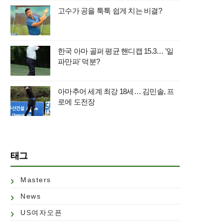
고수가 공을 툭툭 쉽게 치는 비결?
한국 아마 골퍼 평균 핸디캡 15.3… '일
파만파' 덕분?
아마추어 세계 최강 18세… 김민솔, 프
로에 도전장
태그
Masters
News
US여자오픈