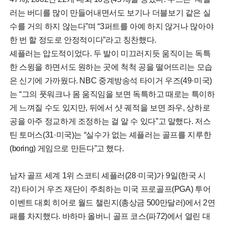
러는 버디를 많이 만들어내면서도 보기나 더블보기 같은 실
수를 거의 하지 않는다”며 “3퍼트를 아예 하지 않거나 많아야
한 번 할 정도로 안정적이다”라고 칭찬했다.
셰플러는 압도적이었다. 두 발이 미끄러지듯 움직이는 독특
한 스윙을 하면서도 원하는 곳에 척척 공을 떨어뜨리는 모습
은 신기에 가까웠다. NBC 중계방송석 타이거 우즈(49·미국)
는 “그의 풋워크나 몸 움직임을 보면 독특하고 때로는 특이하
게 느껴질 수도 있지만, 뒤에서 샷 궤적을 보면 좌우, 상하로
공을 아주 정교하게 조정하는 걸 알 수 있다”고 말했다. 저스
틴 토머스(31·미국)는 “실수가 없는 셰플러는 골프를 지루한
(boring) 게임으로 만든다”고 했다.
남자 골프 세계 1위 스코티 셰플러(28·미국)가 9일(한국 시
각) 타이거 우즈 재단이 주최하는 미국 프로골프(PGA) 투어
이벤트 대회 히어로 월드 챌린지(총상금 500만달러)에서 2연
패를 차지했다. 바하마 올버니 골프 코스(파72)에서 열린 대