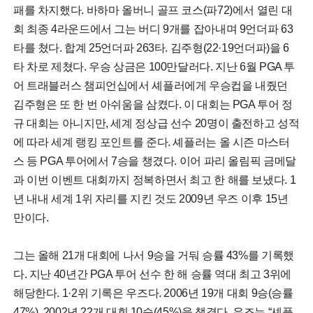
패를 차지했다. 바하마 올버니 골프 코스(파72)에서 열린 대
회 최종 4라운드에서 그는 버디 9개를 잡아내며 9언더파 63
타를 쳤다. 합계 25언더파 263타. 김주형(22·19언더파)을 6
타 차로 제쳤다. 우승 상금은 100만달러다. 지난 6월 PGA 투
어 트래블러스 챔피언십에서 셰플러에게 우승컵을 내줬던
김주형은 또 한 번 아쉬움을 삼켰다. 이 대회는 PGA 투어 정
규 대회는 아니지만, 세계 정상급 선수 20명이 출전하고 성적
에 따라 세계 랭킹 포인트를 준다. 셰플러는 올 시즌 마스터
스 등 PGA 투어에서 7승을 챙겼다. 이어 파리 올림픽 금메달
과 이번 이벤트 대회까지 정복하면서 최고 한 해를 보냈다. 1
년 내내 세계 1위 자리를 지킨 것도 2009년 우즈 이후 15년
만이다.
그는 올해 21개 대회에 나서 9승을 거둬 승률 43%를 기록했
다. 지난 40년간 PGA 투어 선수 한 해 승률 역대 최고 3위에
해당한다. 1·2위 기록은 우즈다. 2006년 19개 대회 9승(승률
47%), 2002년 22개 대회 10승(45%)을 챙겼다. 우즈는 “셰플