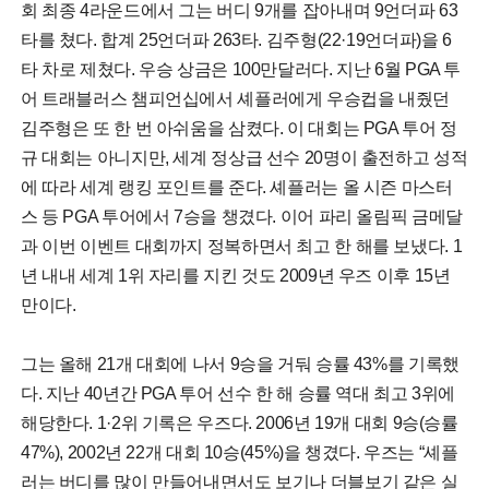
회 최종 4라운드에서 그는 버디 9개를 잡아내며 9언더파 63
타를 쳤다. 합계 25언더파 263타. 김주형(22·19언더파)을 6
타 차로 제쳤다. 우승 상금은 100만달러다. 지난 6월 PGA 투
어 트래블러스 챔피언십에서 셰플러에게 우승컵을 내줬던
김주형은 또 한 번 아쉬움을 삼켰다. 이 대회는 PGA 투어 정
규 대회는 아니지만, 세계 정상급 선수 20명이 출전하고 성적
에 따라 세계 랭킹 포인트를 준다. 셰플러는 올 시즌 마스터
스 등 PGA 투어에서 7승을 챙겼다. 이어 파리 올림픽 금메달
과 이번 이벤트 대회까지 정복하면서 최고 한 해를 보냈다. 1
년 내내 세계 1위 자리를 지킨 것도 2009년 우즈 이후 15년
만이다.
그는 올해 21개 대회에 나서 9승을 거둬 승률 43%를 기록했
다. 지난 40년간 PGA 투어 선수 한 해 승률 역대 최고 3위에
해당한다. 1·2위 기록은 우즈다. 2006년 19개 대회 9승(승률
47%), 2002년 22개 대회 10승(45%)을 챙겼다. 우즈는 “셰플
러는 버디를 많이 만들어내면서도 보기나 더블보기 같은 실