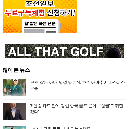
많이 본 뉴스
'프로 잡는 아마' 명성 양효진, 호주 아마추어 마스터스
우승
"5인승 카트 안에 갇힌 한국 골프 문화…'싱글'로 뒤집
겠다"
고수가 공을 툭툭 쉽게 치는 비결?