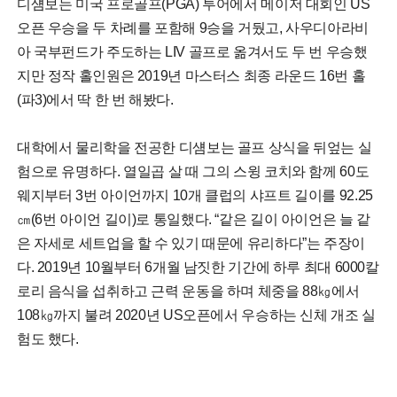
디섐보는 미국 프로골프(PGA) 투어에서 메이저 대회인 US
오픈 우승을 두 차례를 포함해 9승을 거뒀고, 사우디아라비
아 국부펀드가 주도하는 LIV 골프로 옮겨서도 두 번 우승했
지만 정작 홀인원은 2019년 마스터스 최종 라운드 16번 홀
(파3)에서 딱 한 번 해봤다.
대학에서 물리학을 전공한 디섐보는 골프 상식을 뒤엎는 실
험으로 유명하다. 열일곱 살 때 그의 스윙 코치와 함께 60도
웨지부터 3번 아이언까지 10개 클럽의 샤프트 길이를 92.25
㎝(6번 아이언 길이)로 통일했다. “같은 길이 아이언은 늘 같
은 자세로 세트업을 할 수 있기 때문에 유리하다”는 주장이
다. 2019년 10월부터 6개월 남짓한 기간에 하루 최대 6000칼
로리 음식을 섭취하고 근력 운동을 하며 체중을 88㎏에서
108㎏까지 불려 2020년 US오픈에서 우승하는 신체 개조 실
험도 했다.