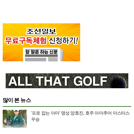
많이 본 뉴스
'프로 잡는 아마' 명성 양효진, 호주 아마추어 마스터스
우승