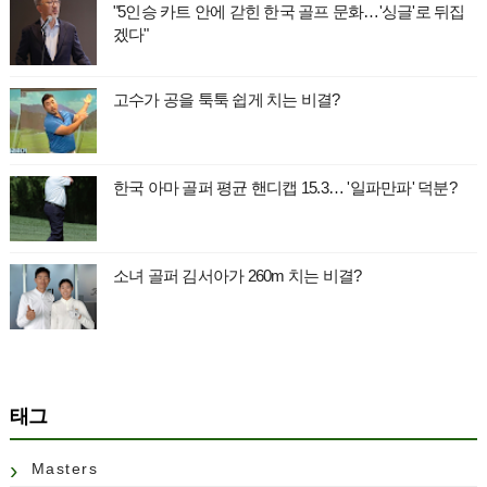
"5인승 카트 안에 갇힌 한국 골프 문화…'싱글'로 뒤집
겠다"
고수가 공을 툭툭 쉽게 치는 비결?
한국 아마 골퍼 평균 핸디캡 15.3… '일파만파' 덕분?
소녀 골퍼 김서아가 260m 치는 비결?
태그
Masters