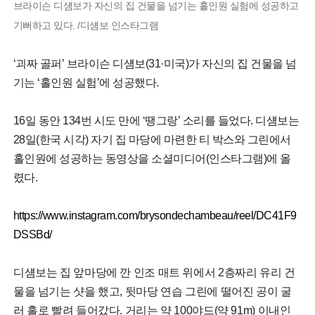
브라이슨 디섐보가 자신의 집 건물을 넘기는 홀인원 실험에 성공하고
기뻐하고 있다. /디섐보 인스타그램
‘괴짜 골퍼’ 브라이슨 디섐보(31·미국)가 자신의 집 건물을 넘
기는 ‘홀인원 실험’에 성공했다.
16일 동안 134번 시도 만에 ‘땡그랑’ 소리를 들었다. 디섐보는
28일(한국 시각) 자기 집 마당에 마련한 티 박스와 그린에서
홀인원에 성공하는 동영상을 소셜미디어(인스타그램)에 올
렸다.
https://www.instagram.com/brysondechambeau/reel/DC41F9
DSSBd/
디섐보는 집 앞마당에 깐 인조 매트 위에서 2층짜리 유리 건
물을 넘기는 샷을 했고, 뒷마당 연습 그린에 떨어진 공이 굴
러 홀로 빨려 들어갔다. 거리는 약 100야드(약 91m) 이내인