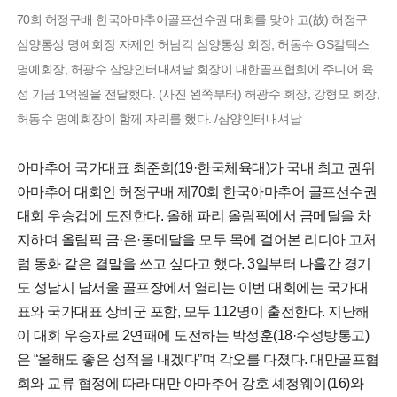
70회 허정구배 한국아마추어골프선수권 대회를 맞아 고(故) 허정구
삼양통상 명예회장 자제인 허남각 삼양통상 회장, 허동수 GS칼텍스
명예회장, 허광수 삼양인터내셔날 회장이 대한골프협회에 주니어 육
성 기금 1억원을 전달했다. (사진 왼쪽부터) 허광수 회장, 강형모 회장,
허동수 명예회장이 함께 자리를 했다. /삼양인터내셔날
아마추어 국가대표 최준희(19·한국체육대)가 국내 최고 권위
아마추어 대회인 허정구배 제70회 한국아마추어 골프선수권
대회 우승컵에 도전한다. 올해 파리 올림픽에서 금메달을 차
지하며 올림픽 금·은·동메달을 모두 목에 걸어본 리디아 고처
럼 동화 같은 결말을 쓰고 싶다고 했다. 3일부터 나흘간 경기
도 성남시 남서울 골프장에서 열리는 이번 대회에는 국가대
표와 국가대표 상비군 포함, 모두 112명이 출전한다. 지난해
이 대회 우승자로 2연패에 도전하는 박정훈(18·수성방통고)
은 “올해도 좋은 성적을 내겠다”며 각오를 다졌다. 대만골프협
회와 교류 협정에 따라 대만 아마추어 강호 셰청웨이(16)와