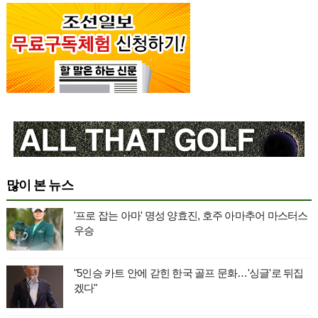
많이 본 뉴스
'프로 잡는 아마' 명성 양효진, 호주 아마추어 마스터스
우승
"5인승 카트 안에 갇힌 한국 골프 문화…'싱글'로 뒤집
겠다"