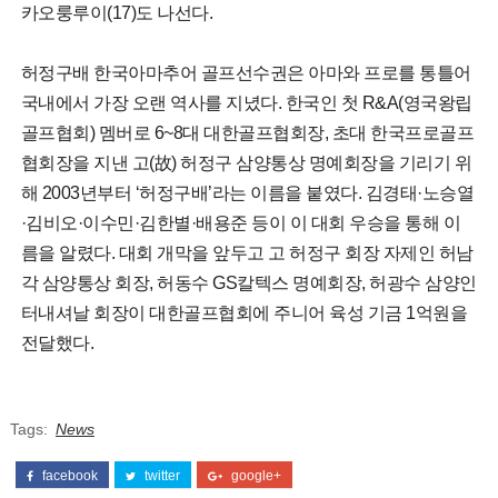
카오룽루이(17)도 나선다.
허정구배 한국아마추어 골프선수권은 아마와 프로를 통틀어
국내에서 가장 오랜 역사를 지녔다. 한국인 첫 R&A(영국왕립
골프협회) 멤버로 6~8대 대한골프협회장, 초대 한국프로골프
협회장을 지낸 고(故) 허정구 삼양통상 명예회장을 기리기 위
해 2003년부터 ‘허정구배’라는 이름을 붙였다. 김경태·노승열
·김비오·이수민·김한별·배용준 등이 이 대회 우승을 통해 이
름을 알렸다. 대회 개막을 앞두고 고 허정구 회장 자제인 허남
각 삼양통상 회장, 허동수 GS칼텍스 명예회장, 허광수 삼양인
터내셔날 회장이 대한골프협회에 주니어 육성 기금 1억원을
전달했다.
Tags:
News
facebook
twitter
google+