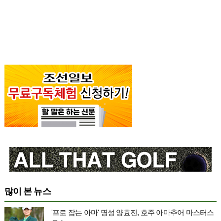
많이 본 뉴스
'프로 잡는 아마' 명성 양효진, 호주 아마추어 마스터스