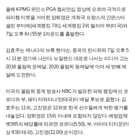
올해 KPMG 위민스 PGA 챔피언십 정상에 오르며 극적으로
파리행 티켓을 거머쥔 양희영은 개최국 프랑스의 간판스타
셀린 부티에(세계랭킹 7위), 세계랭킹 2위 릴리아 부(미국)와
7일 오후 6시55분 1라운드를 출발한다.
김효주는 캐나다의 브룩 헨더슨, 중국의 린시위와 7일 오후 5
시 11분 경기에 나선다. 뉴질랜드 대표로 나서는 리디아 고는
2016 올림픽 은메달, 2020 올림픽 동메달에 이어 세 번째 메
달에 도전한다.
미국의 올림픽 중계 방송사 NBC가 발표한 파워 랭킹에선 코
르다와 부, 패티 타와타나낏(태국)이 메달 후보로 꼽혔다. 김
효주는 11위, 고진영은 12위로 한국 선수들에게 박한 평가를
내놓았다. 양희영은 15위 이내에 포함되지 않았다. 베팅업체
벳365의 배당률에 따르면 코르다(5.50), 부, 아타야 티티꾼(이
상 9.50·태국), 고진영(12.00) 순이었다.