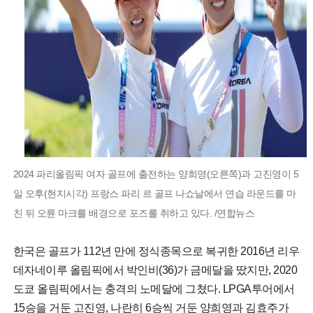
2024 파리올림픽 여자 골프에 출전하는 양희영(오른쪽)과 고진영이 5
일 오후(현지시각) 프랑스 파리 르 골프 나쇼날에서 연습 라운드를 마
친 뒤 오륜 마크를 배경으로 포즈를 취하고 있다. /연합뉴스
한국은 골프가 112년 만에 정식종목으로 복귀한 2016년 리우
데자네이루 올림픽에서 박인비(36)가 금메달을 땄지만, 2020
도쿄 올림픽에서는 충격의 노메달에 그쳤다. LPGA투어에서
15승을 거둔 고진영, 나란히 6승씩 거둔 양희영과 김효주가