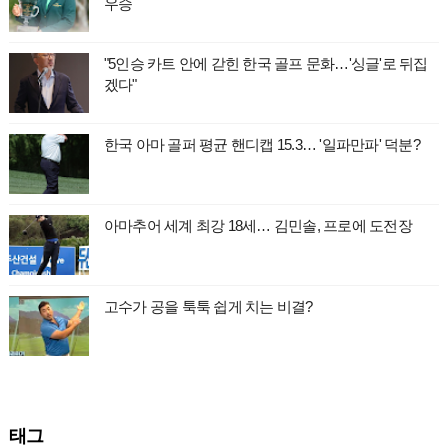
우승
"5인승 카트 안에 갇힌 한국 골프 문화…'싱글'로 뒤집
겠다"
한국 아마 골퍼 평균 핸디캡 15.3… '일파만파' 덕분?
아마추어 세계 최강 18세… 김민솔, 프로에 도전장
고수가 공을 툭툭 쉽게 치는 비결?
태그