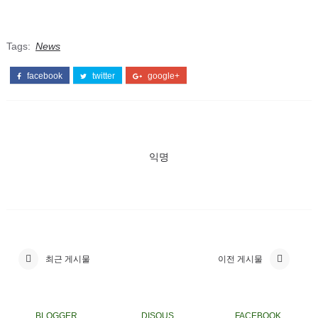
Tags:
News
facebook
twitter
google+
익명
최근 게시물
이전 게시물
BLOGGER
DISQUS
FACEBOOK