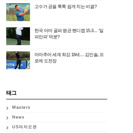
고수가 공을 툭툭 쉽게 치는 비결?
한국 아마 골퍼 평균 핸디캡 15.3… '일
파만파' 덕분?
아마추어 세계 최강 18세… 김민솔, 프
로에 도전장
태그
Masters
News
US여자오픈