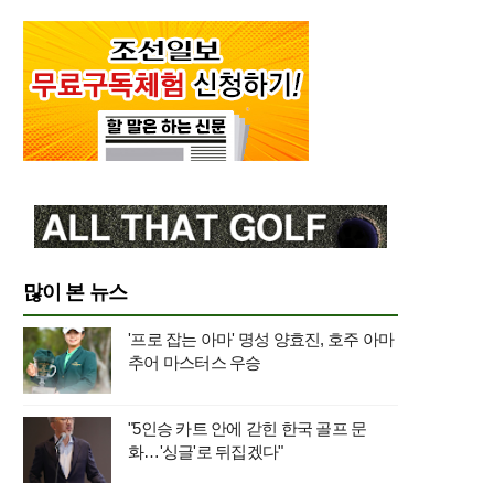
많이 본 뉴스
'프로 잡는 아마' 명성 양효진, 호주 아마
추어 마스터스 우승
"5인승 카트 안에 갇힌 한국 골프 문
화…'싱글'로 뒤집겠다"