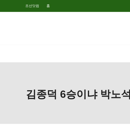
조선닷컴
홈
김종덕 6승이냐 박노석