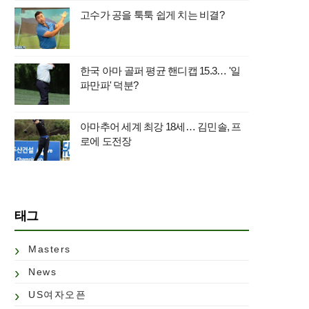
고수가 공을 툭툭 쉽게 치는 비결?
한국 아마 골퍼 평균 핸디캡 15.3… '일
파만파' 덕분?
아마추어 세계 최강 18세… 김민솔, 프
로에 도전장
태그
Masters
News
US여자오픈