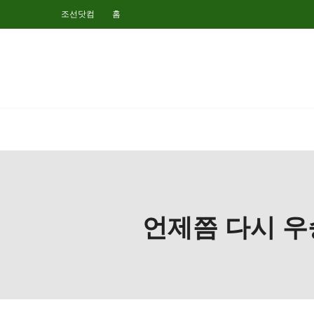
조선닷컴
홈
언제쯤 다시 우승