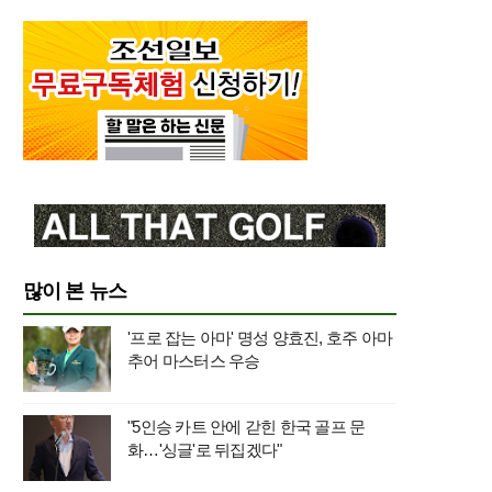
많이 본 뉴스
'프로 잡는 아마' 명성 양효진, 호주 아마
추어 마스터스 우승
"5인승 카트 안에 갇힌 한국 골프 문
화…'싱글'로 뒤집겠다"