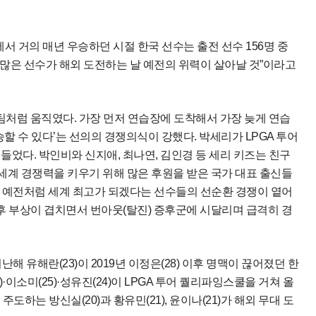
서 거의 매년 우승하던 시절 한국 선수는 출전 선수 156명 중
더 많은 선수가 해외 도전하는 날 예전의 위력이 살아날 것”이라고
팀처럼 움직였다. 가장 먼저 연습장에 도착해서 가장 늦게 연습
승할 수 있다’는 선의의 경쟁의식이 강했다. 박세리가 LPGA 투어
뛰어들었다. 박인비와 신지애, 최나연, 김인경 등 세리 키즈는 친구
“세계 경쟁력을 키우기 위해 많은 후원을 받은 국가 대표 출신들
서 예전처럼 세계 최고가 되겠다는 선수들의 선순환 경쟁이 옅어
전후 부상이 겹치면서 번아웃(탈진) 증후군에 시달리며 급격히 경
해 유해란(23)이 2019년 이정은(28) 이후 명맥이 끊어졌던 한
·이소미(25)·성유진(24)이 LPGA 투어 퀄리파잉스쿨을 거쳐 올
 주도하는 방신실(20)과 황유민(21), 윤이나(21)가 해외 무대 도