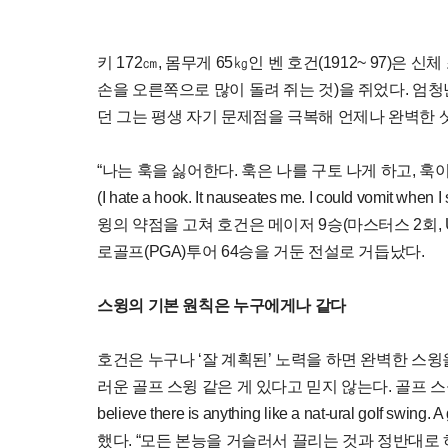
키 172㎝, 몸무게 65㎏인 벤 호건(1912~ 97)
손을 오른쪽으로 많이 돌려 쥐는 것)을 쥐었다. 엄청
던 그는 평생 자기 문제점을 극복해 언제나 완벽한 샷
“나는 훅을 싫어한다. 훅은 나를 구토 나게 하고, 훅
(I hate a hook. It nauseates me. I could vomit when
윙의 약점을 고쳐 호건은 메이저 9승(마스터스 2회, U
로골프(PGA)투어 64승을 거둔 전설로 거듭났다.
스윙의 기본 원칙은 누구에게나 같다
호건은 누구나 ‘잘 계획된’ 노력을 하면 완벽한 스윙
러운 골프 스윙 같은 게 있다고 믿지 않는다. 골프 스
believe there is anything like a nat-ural golf swing. 
했다. “모든 본능을 거슬러서 끌리는 것과 정반대로 하