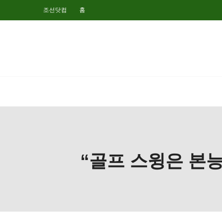
조선닷컴
홈
“골프 스윙은 본능