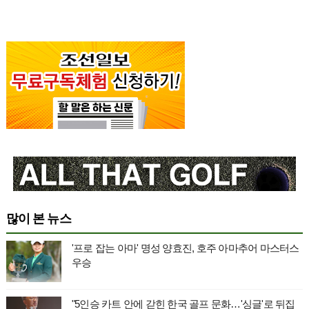
많이 본 뉴스
'프로 잡는 아마' 명성 양효진, 호주 아마추어 마스터스
우승
"5인승 카트 안에 갇힌 한국 골프 문화…'싱글'로 뒤집