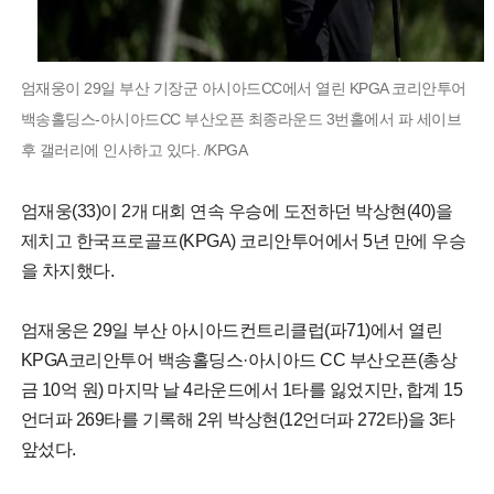
엄재웅이 29일 부산 기장군 아시아드CC에서 열린 KPGA 코리안투어
백송홀딩스-아시아드CC 부산오픈 최종라운드 3번홀에서 파 세이브
후 갤러리에 인사하고 있다. /KPGA
엄재웅(33)이 2개 대회 연속 우승에 도전하던 박상현(40)을
제치고 한국프로골프(KPGA) 코리안투어에서 5년 만에 우승
을 차지했다.
엄재웅은 29일 부산 아시아드컨트리클럽(파71)에서 열린
KPGA코리안투어 백송홀딩스·아시아드 CC 부산오픈(총상
금 10억 원) 마지막 날 4라운드에서 1타를 잃었지만, 합계 15
언더파 269타를 기록해 2위 박상현(12언더파 272타)을 3타
앞섰다.