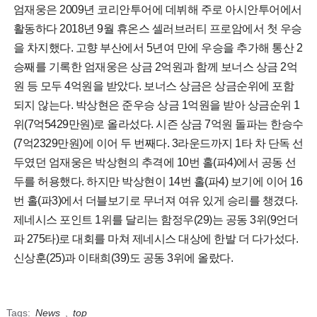
엄재웅은 2009년 코리안투어에 데뷔해 주로 아시안투어에서
활동하다 2018년 9월 휴온스 셀러브러티 프로암에서 첫 우승
을 차지했다. 고향 부산에서 5년여 만에 우승을 추가해 통산 2
승째를 기록한 엄재웅은 상금 2억원과 함께 보너스 상금 2억
원 등 모두 4억원을 받았다. 보너스 상금은 상금순위에 포함
되지 않는다. 박상현은 준우승 상금 1억원을 받아 상금순위 1
위(7억5429만원)로 올라섰다. 시즌 상금 7억원 돌파는 한승수
(7억2329만원)에 이어 두 번째다. 3라운드까지 1타 차 단독 선
두였던 엄재웅은 박상현의 추격에 10번 홀(파4)에서 공동 선
두를 허용했다. 하지만 박상현이 14번 홀(파4) 보기에 이어 16
번 홀(파3)에서 더블보기로 무너져 여유 있게 승리를 챙겼다.
제네시스 포인트 1위를 달리는 함정우(29)는 공동 3위(9언더
파 275타)로 대회를 마쳐 제네시스 대상에 한발 더 다가섰다.
신상훈(25)과 이태희(39)도 공동 3위에 올랐다.
Tags:
News
,
top