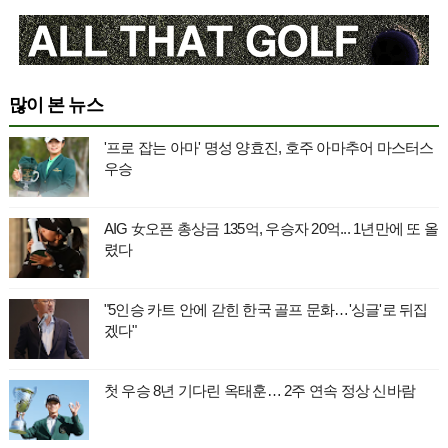
많이 본 뉴스
'프로 잡는 아마' 명성 양효진, 호주 아마추어 마스터스
우승
AIG 女오픈 총상금 135억, 우승자 20억... 1년만에 또 올
렸다
"5인승 카트 안에 갇힌 한국 골프 문화…'싱글'로 뒤집
겠다"
첫 우승 8년 기다린 옥태훈… 2주 연속 정상 신바람