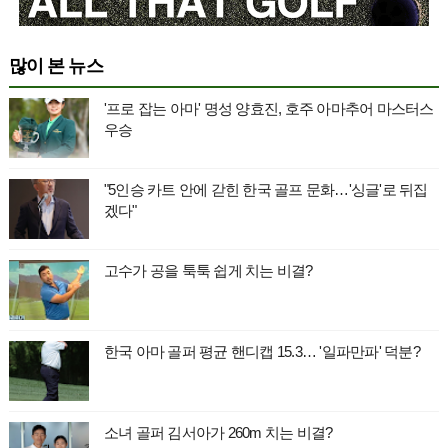
많이 본 뉴스
'프로 잡는 아마' 명성 양효진, 호주 아마추어 마스터스
우승
"5인승 카트 안에 갇힌 한국 골프 문화…'싱글'로 뒤집
겠다"
고수가 공을 툭툭 쉽게 치는 비결?
한국 아마 골퍼 평균 핸디캡 15.3… '일파만파' 덕분?
소녀 골퍼 김서아가 260m 치는 비결?