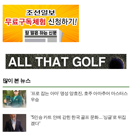
많이 본 뉴스
'프로 잡는 아마' 명성 양효진, 호주 아마추어 마스터스
우승
"5인승 카트 안에 갇힌 한국 골프 문화…'싱글'로 뒤집
겠다"