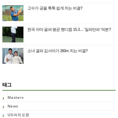
고수가 공을 툭툭 쉽게 치는 비결?
한국 아마 골퍼 평균 핸디캡 15.3… '일파만파' 덕분?
소녀 골퍼 김서아가 260m 치는 비결?
태그
Masters
News
US여자오픈