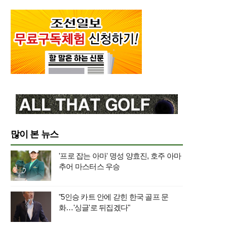
많이 본 뉴스
'프로 잡는 아마' 명성 양효진, 호주 아마
추어 마스터스 우승
"5인승 카트 안에 갇힌 한국 골프 문
화…'싱글'로 뒤집겠다"