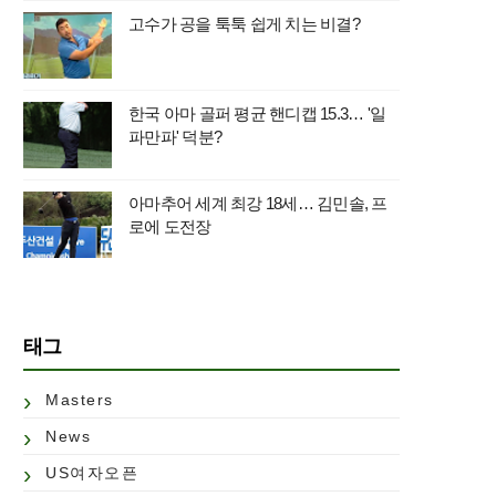
고수가 공을 툭툭 쉽게 치는 비결?
한국 아마 골퍼 평균 핸디캡 15.3… '일
파만파' 덕분?
아마추어 세계 최강 18세… 김민솔, 프
로에 도전장
태그
Masters
News
US여자오픈