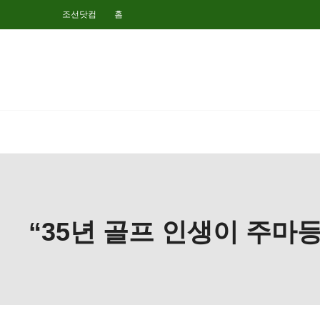
조선닷컴
홈
“35년 골프 인생이 주마