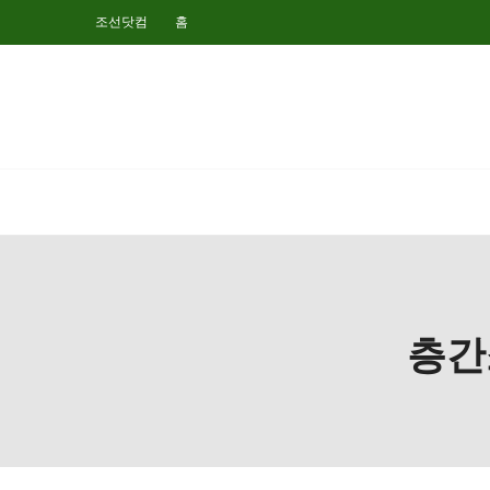
조선닷컴
홈
층간