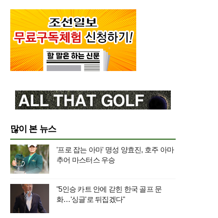
많이 본 뉴스
'프로 잡는 아마' 명성 양효진, 호주 아마
추어 마스터스 우승
"5인승 카트 안에 갇힌 한국 골프 문
화…'싱글'로 뒤집겠다"