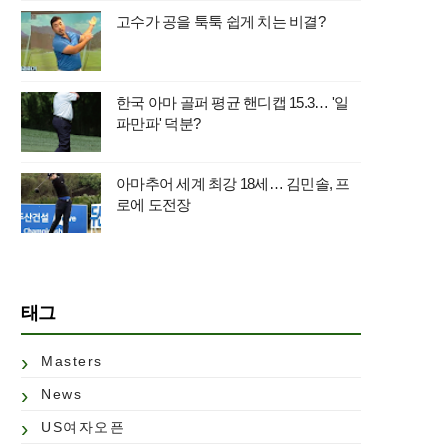
고수가 공을 툭툭 쉽게 치는 비결?
한국 아마 골퍼 평균 핸디캡 15.3… '일
파만파' 덕분?
아마추어 세계 최강 18세… 김민솔, 프
로에 도전장
태그
Masters
News
US여자오픈