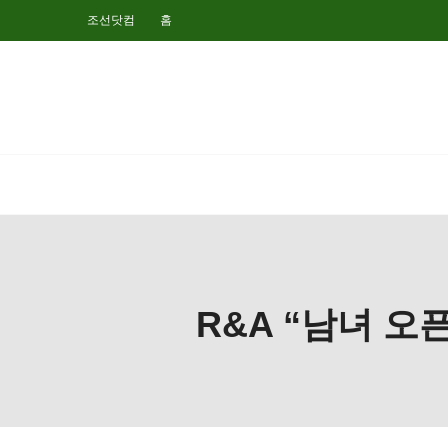
조선닷컴
홈
R&A “남녀 오