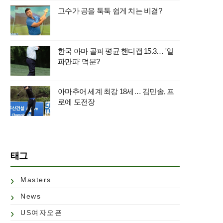
고수가 공을 툭툭 쉽게 치는 비결?
한국 아마 골퍼 평균 핸디캡 15.3… '일
파만파' 덕분?
아마추어 세계 최강 18세… 김민솔, 프
로에 도전장
태그
Masters
News
US여자오픈