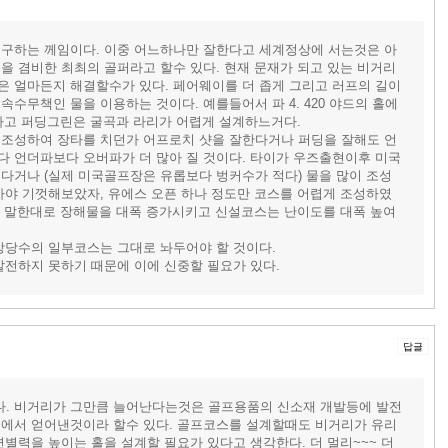
요구하는 께임이다. 이중 어느하나만 잘한다고 세계정상에 서는것은 아
을 겸비한 최최의 골퍼라고 할수 있다. 현재 문재가 되고 있는 비거리
은 얼마든지 해결할수가 있다. 페어웨이를 더 좁게 그리고 러프의 길이
수무책인 물을 이용하는 것이다. 예를들어서 파 4. 420 야드의 홀에
치하고 퍼딩그린은 굴곡과 라리가 어렵게 설계하느거다.
 조성하여 장타를 치던가 어프로치 샷을 잘한다거나 퍼딩을 잘해도 언
다 언더파보다 오버파가 더 많아 질 것이다. 타이가 우즈출현이후 미국
다거나 (실제 미국골프장은 유롭보다 벙커수가 적다) 물을 많이 조성
아야 기껏해보았자, 유에스 오픈 하나 정도만 코스를 어렵게 조성하였
앞서 말한대로 장해물을 대폭 증가시키고 신설코스는 난이도를 대폭 높여
상당수의 일부코스는 그대로 놔두어야 할 것이다.
발전하지 못하기 때문에 이에 신중할 필요가 있다.
답글
. 비거리가 그만큼 늘어난다는것은 골프용품의 신소재 개발등에 발전
정에서 얻어낸것이라 할수 있다. 골프코스를 설계할때도 비거리가 유리
별력을 높이는 홀을 설계할 필요가 있다고 생각한다. 더 멀리~~~ 더