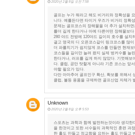
2020년 2월 8일 오전 7:58
골프는 누가 뭐라고 해도 비거리와 정확성을 
니다. 예를든다면 타이거 우즈가 비거리 정확성
문제는 골프코스의 장해물을 더 추가 설치하면
를더 길게 한다거나 아예 다른어떤 장해물보다 속
280 야드 전방에 120야드 길이의 호수를 설
긜고 영국의 디 오픈코스같이 링크코스를 많이
더 파를치기가 쉽지않게 코스를 만들면 현재보
코스들을 길이만 늘려 왔지 실제 벙커수를 늘린
한다거나, 러프를 길게 하지 않았다. 기껏해보
다. 클럽, 공만 탓할게 아니라 기존 코스는 
야할 필요가 있다.
다만 아마추어 골프인구 확산, 확보를 위해서 
클럽, 볼등 용품을 규제하면 골프산업 자체가 
Unknown
2020년 2월 8일 오후 5:53
스포츠는 과학과 함께 발전하는것이라 생각한다
을 한것이고 또한 서수들의 과학적인 훈련 과
한 홀도 만들고 정교함을 요하는 홀도 만들고 변