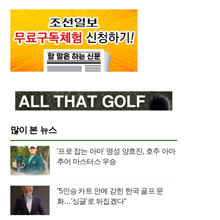
많이 본 뉴스
'프로 잡는 아마' 명성 양효진, 호주 아마
추어 마스터스 우승
"5인승 카트 안에 갇힌 한국 골프 문
화…'싱글'로 뒤집겠다"