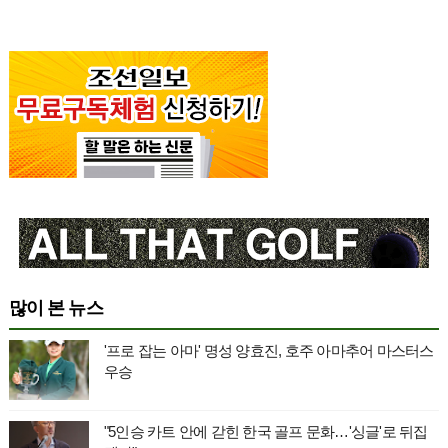
많이 본 뉴스
'프로 잡는 아마' 명성 양효진, 호주 아마추어 마스터스
우승
"5인승 카트 안에 갇힌 한국 골프 문화…'싱글'로 뒤집