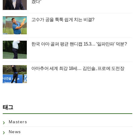
겠다"
고수가 공을 툭툭 쉽게 치는 비결?
한국 아마 골퍼 평균 핸디캡 15.3… '일파만파' 덕분?
아마추어 세계 최강 18세… 김민솔, 프로에 도전장
태그
Masters
News