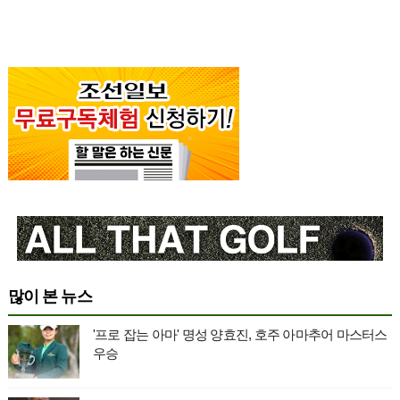
많이 본 뉴스
'프로 잡는 아마' 명성 양효진, 호주 아마추어 마스터스
우승