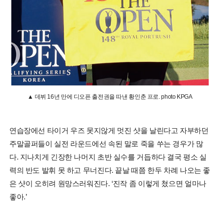
▲ 데뷔 16년 만에 디오픈 출전권을 따낸 황인춘 프로. photo KPGA
연습장에선 타이거 우즈 못지않게 멋진 샷을 날린다고 자부하던
주말골퍼들이 실전 라운드에선 속된 말로 죽을 쑤는 경우가 많
다. 지나치게 긴장한 나머지 초반 실수를 거듭하다 결국 평소 실
력의 반도 발휘 못 하고 무너진다. 끝날 때쯤 한두 차례 나오는 좋
은 샷이 오히려 원망스러워진다. ‘진작 좀 이렇게 쳤으면 얼마나
좋아.’