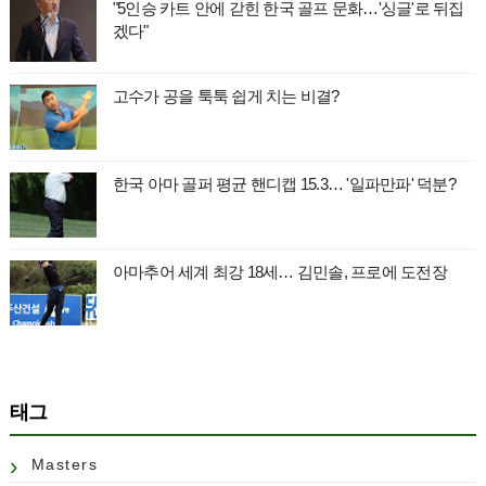
"5인승 카트 안에 갇힌 한국 골프 문화…'싱글'로 뒤집
겠다"
고수가 공을 툭툭 쉽게 치는 비결?
한국 아마 골퍼 평균 핸디캡 15.3… '일파만파' 덕분?
아마추어 세계 최강 18세… 김민솔, 프로에 도전장
태그
Masters