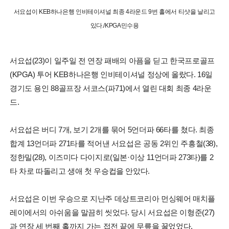
서요섭이 KEB하나은행 인비테이셔널 최종 4라운드 9번 홀에서 티샷을 날리고
있다./KPGA민수용
서요섭(23)이 일주일 전 연장 패배의 아픔을 딛고 한국프로골프
(KPGA) 투어 KEB하나은행 인비테이셔널 정상에 올랐다. 16일
경기도 용인 88골프장 서코스(파71)에서 열린 대회 최종 4라운
드.
서요섭은 버디 7개, 보기 2개를 묶어 5언더파 66타를 쳤다. 최종
합계 13언더파 271타를 적어낸 서요섭은 공동 2위인 주흥철(38),
정한밀(28), 이즈미다 다이지로(일본·이상 11언더파 273타)를 2
타 차로 따돌리고 생애 첫 우승컵을 안았다.
서요섭은 이번 우승으로 지난주 데상트코리아 먼싱웨어 매치플
레이에서의 아쉬움을 말끔히 씻었다. 당시 서요섭은 이형준(27)
과 연장 세 번째 홀까지 가는 접전 끝에 무릎을 꿇었었다.