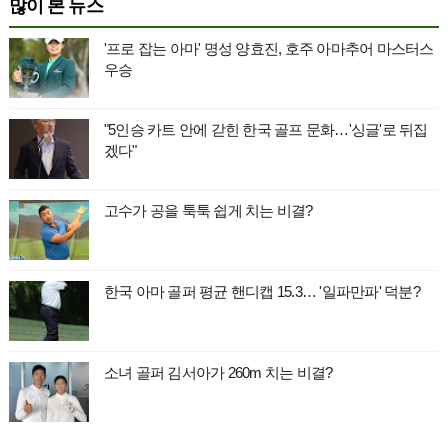
많이 본 뉴스
'프로 잡는 아마' 명성 양효진, 호주 아마추어 마스터스
우승
"5인승 카트 안에 갇힌 한국 골프 문화…'싱글'로 뒤집
겠다"
고수가 공을 툭툭 쉽게 치는 비결?
한국 아마 골퍼 평균 핸디캡 15.3… '일파만파' 덕분?
소녀 골퍼 김서아가 260m 치는 비결?