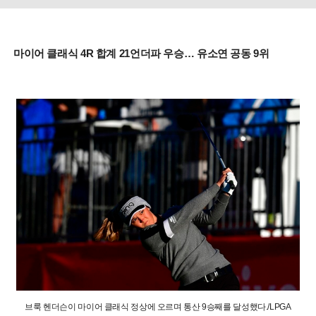
마이어 클래식 4R 합계 21언더파 우승… 유소연 공동 9위
브룩 헨더슨이 마이어 클래식 정상에 오르며 통산 9승째를 달성했다./LPGA