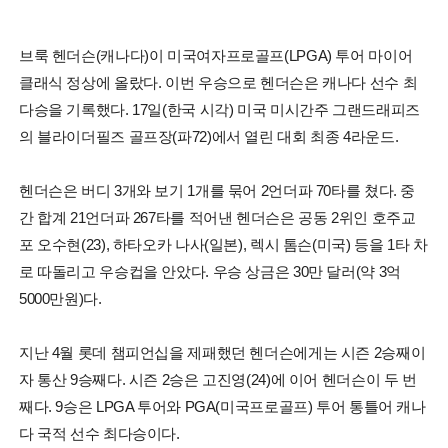
브룩 헨더슨(캐나다)이 미국여자프로골프(LPGA) 투어 마이어
클래식 정상에 올랐다. 이번 우승으로 헨더슨은 캐나다 선수 최
다승을 기록했다. 17일(한국 시각) 미국 미시간주 그랜드래피즈
의 블라이더필즈 골프장(파72)에서 열린 대회 최종 4라운드.
헨더슨은 버디 3개와 보기 1개를 묶어 2언더파 70타를 쳤다. 중
간 합계 21언더파 267타를 적어낸 헨더슨은 공동 2위인 호주교
포 오수현(23), 하타오카 나사(일본), 렉시 톰슨(미국) 등을 1타 차
로 따돌리고 우승컵을 안았다. 우승 상금은 30만 달러(약 3억
5000만원)다.
지난 4월 롯데 챔피언십을 제패했던 헨더슨에게는 시즌 2승째이
자 통산 9승째다. 시즌 2승은 고진영(24)에 이어 헨더슨이 두 번
째다. 9승은 LPGA 투어와 PGA(미국프로골프) 투어 통틀어 캐나
다 국적 선수 최다승이다.