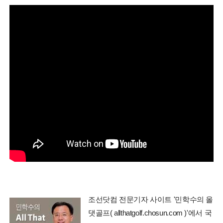
조선닷컴 전문기자 사이트 '민학수의 올
댓골프( allthatgolf.chosun.com )'에서 국