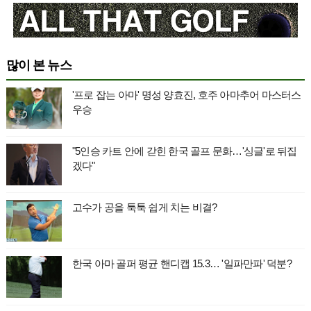
많이 본 뉴스
'프로 잡는 아마' 명성 양효진, 호주 아마추어 마스터스
우승
"5인승 카트 안에 갇힌 한국 골프 문화…'싱글'로 뒤집
겠다"
고수가 공을 툭툭 쉽게 치는 비결?
한국 아마 골퍼 평균 핸디캡 15.3… '일파만파' 덕분?