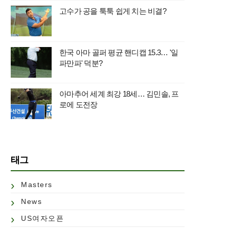
고수가 공을 툭툭 쉽게 치는 비결?
한국 아마 골퍼 평균 핸디캡 15.3… '일
파만파' 덕분?
아마추어 세계 최강 18세… 김민솔, 프
로에 도전장
태그
Masters
News
US여자오픈