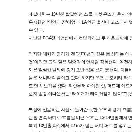
페블비치는 19년전 팔팔하던 스물 다섯 우즈가 혼자 언더
우승했던 ‘인연의 땅’이었다. LA인근 출신에 코스에서
수 있다.
지난달 PGA챔피언십에서 컷탈락하고 두 라운드만에 짐
하지만 대회가 열리기 전 "2000년과 같은 몸 상태는 
것"이라던 그의 말은 일종의 예언처럼 작용했다. 여전
까운 쌀쌀한 날씨에 경기 초반 힘을 쓰지 못했다. 페블
들은 서너타씩 줄이고 갔다. 하지만 우즈는 오히려 타수를
도 연속 보기를 했다. 티샷부터 아이언 샷, 퍼트에 이
현지 방송 아나운서는 "타이거가 타이거같지 않다"고 했
부상에 신음하던 시절로 돌아간 듯한 우즈의 경기 흐름은
번홀 연속 버디로 흐름을 바꾼 우즈는 13·14번홀에서 
특히 13번홀(파4)에서 12 m가 넘는 버디 퍼트를 넣