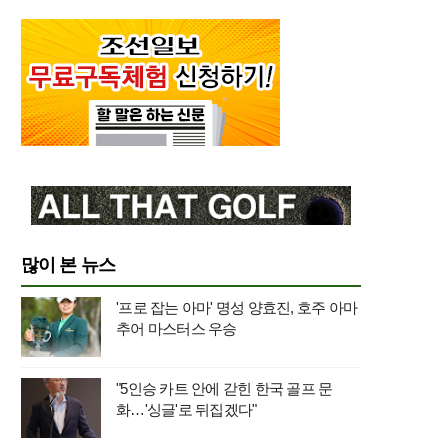
많이 본 뉴스
'프로 잡는 아마' 명성 양효진, 호주 아마
추어 마스터스 우승
"5인승 카트 안에 갇힌 한국 골프 문
화…'싱글'로 뒤집겠다"