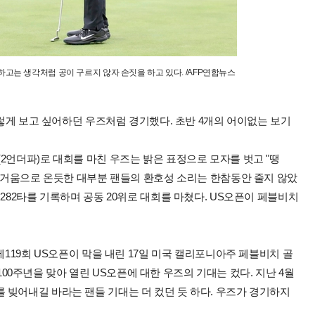
하고는 생각처럼 공이 구르지 않자 손짓을 하고 있다. /AFP연합뉴스
그렇게 보고 싶어하던 우즈처럼 경기했다. 초반 4개의 어이없는 보기
2언더파)로 대회를 마친 우즈는 밝은 표정으로 모자를 벗고 "땡
 즐거움으로 온듯한 대부분 팬들의 환호성 소리는 한참동안 줄지 않았
282타를 기록하며 공동 20위로 대회를 마쳤다. US오픈이 페블비치
제119회 US오픈이 막을 내린 17일 미국 캘리포니아주 페블비치 골
의 100주년을 맞아 열린 US오픈에 대한 우즈의 기대는 컸다. 지난 4월
 빚어내길 바라는 팬들 기대는 더 컸던 듯 하다. 우즈가 경기하지