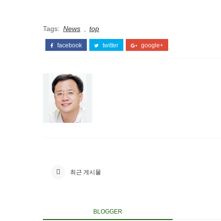
Tags:
News
,
top
facebook
twitter
google+
최근 게시물
BLOGGER