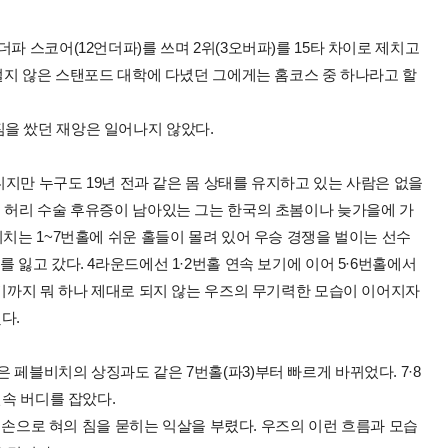
파 스코어(12언더파)를 쓰며 2위(3오버파)를 15타 차이로 제치고
 멀지 않은 스탠포드 대학에 다녔던 그에게는 홈코스 중 하나라고 할
을 쌌던 재앙은 일어나지 않았다.
아니지만 누구도 19년 전과 같은 몸 상태를 유지하고 있는 사람은 없을
히 허리 수술 후유증이 남아있는 그는 한국의 초봄이나 늦가을에 가
비치는 1~7번홀에 쉬운 홀들이 몰려 있어 우승 경쟁을 벌이는 선수
 잃고 갔다. 4라운드에선 1·2번홀 연속 보기에 이어 5·6번홀에서
르기까지 뭐 하나 제대로 되지 않는 우즈의 무기력한 모습이 이어지자
다.
 페블비치의 상징과도 같은 7번홀(파3)부터 빠르게 바뀌었다. 7·8
연속 버디를 잡았다.
고는 손으로 혀의 침을 묻히는 익살을 부렸다. 우즈의 이런 흐름과 모습