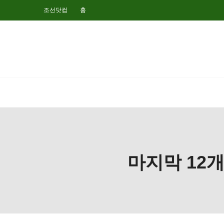
조선닷컴
홈
마지막 12개