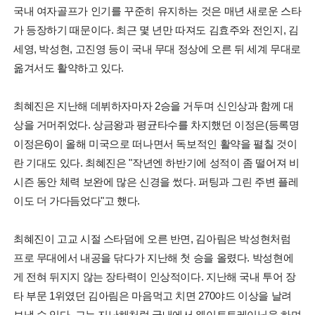
국내 여자골프가 인기를 꾸준히 유지하는 것은 매년 새로운 스타
가 등장하기 때문이다. 최근 몇 년만 따져도 김효주와 전인지, 김
세영, 박성현, 고진영 등이 국내 무대 정상에 오른 뒤 세계 무대로
옮겨서도 활약하고 있다.
최혜진은 지난해 데뷔하자마자 2승을 거두며 신인상과 함께 대
상을 거머쥐었다. 상금왕과 평균타수를 차지했던 이정은(등록명
이정은6)이 올해 미국으로 떠나면서 독보적인 활약을 펼칠 것이
란 기대도 있다. 최혜진은 "작년엔 하반기에 성적이 좀 떨어져 비
시즌 동안 체력 보완에 많은 신경을 썼다. 퍼팅과 그린 주변 플레
이도 더 가다듬었다"고 했다.
최혜진이 고교 시절 스타덤에 오른 반면, 김아림은 박성현처럼
프로 무대에서 내공을 닦다가 지난해 첫 승을 올렸다. 박성현에
게 전혀 뒤지지 않는 장타력이 인상적이다. 지난해 국내 투어 장
타 부문 1위였던 김아림은 마음먹고 치면 270야드 이상을 날려
보낼 수 있다. 그는 지난해처럼 국내에서 웨이트트레이닝을 하며