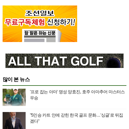
많이 본 뉴스
'프로 잡는 아마' 명성 양효진, 호주 아마추어 마스터스
우승
"5인승 카트 안에 갇힌 한국 골프 문화…'싱글'로 뒤집
겠다"