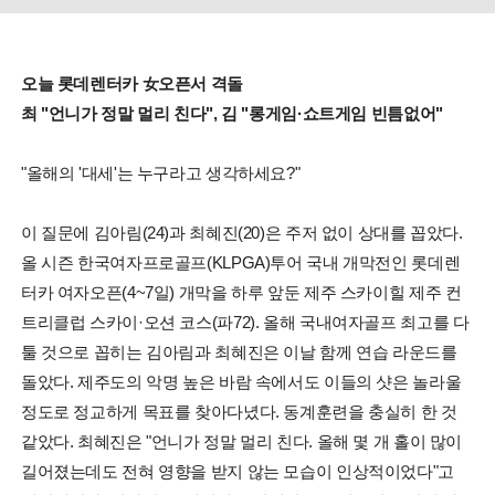
오늘 롯데렌터카 女오픈서 격돌
최 "언니가 정말 멀리 친다", 김 "롱게임·쇼트게임 빈틈없어"
"올해의 '대세'는 누구라고 생각하세요?"
이 질문에 김아림(24)과 최혜진(20)은 주저 없이 상대를 꼽았다.
올 시즌 한국여자프로골프(KLPGA)투어 국내 개막전인 롯데렌
터카 여자오픈(4~7일) 개막을 하루 앞둔 제주 스카이힐 제주 컨
트리클럽 스카이·오션 코스(파72). 올해 국내여자골프 최고를 다
툴 것으로 꼽히는 김아림과 최혜진은 이날 함께 연습 라운드를
돌았다. 제주도의 악명 높은 바람 속에서도 이들의 샷은 놀라울
정도로 정교하게 목표를 찾아다녔다. 동계훈련을 충실히 한 것
같았다. 최혜진은 "언니가 정말 멀리 친다. 올해 몇 개 홀이 많이
길어졌는데도 전혀 영향을 받지 않는 모습이 인상적이었다"고