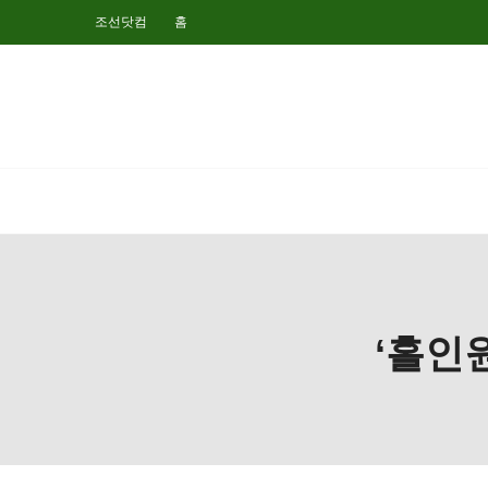
조선닷컴
홈
‘홀인