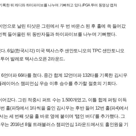
기록한 뒤 캐디와 하이파이브를 나누며 기뻐하고 있다./PGA 투어 동영상 캡처
번 아이언으로 날린 티샷은 그린에서 두 번 바운스 된 후 홀에 쏙 들어갔
 번쩍 들어올린 뒤 동반자들과 하이파이브를 나누며 기뻐했다.
렸다. 6일(한국시각) 미국 텍사스주 샌안토니오의 TPC 샌안토니오
) 투어 발레로 텍사스오픈 2라운드.
6언더파 66타를 쳤다. 중간 합계 12언더파 132타를 기록한 김시우
5월 플레이어스 챔피언십 우승 이후 승수를 추가할 절호의 기회다.
다. 그린 적중시 퍼트 수는 1.500개였고, 이틀 합계 퍼팅 이득
 8번 홀(파5)에서 1타씩을 줄인 김시우는 후반 들어 12번 홀(파4)에서
에서는 세 번째 샷을 홀 바로 옆에 붙이며 ‘탭인 버디’를 추가했다. 그
김시우는 2016년 8월 트래블러스 챔피언십 1라운드에서도 홀인원을 기