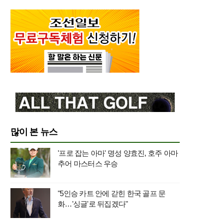
많이 본 뉴스
'프로 잡는 아마' 명성 양효진, 호주 아마
추어 마스터스 우승
"5인승 카트 안에 갇힌 한국 골프 문
화…'싱글'로 뒤집겠다"