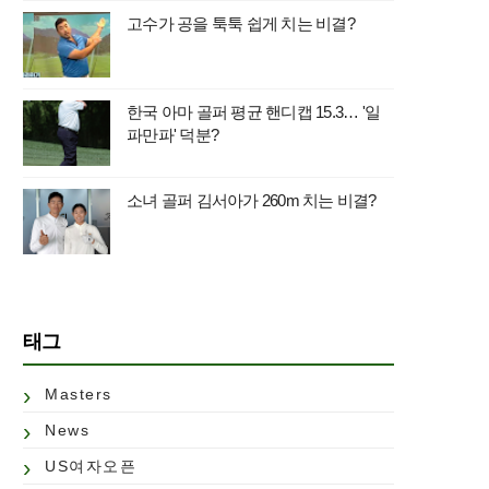
고수가 공을 툭툭 쉽게 치는 비결?
한국 아마 골퍼 평균 핸디캡 15.3… '일
파만파' 덕분?
소녀 골퍼 김서아가 260m 치는 비결?
태그
Masters
News
US여자오픈