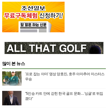
많이 본 뉴스
'프로 잡는 아마' 명성 양효진, 호주 아마추어 마스터스
우승
"5인승 카트 안에 갇힌 한국 골프 문화…'싱글'로 뒤집
겠다"