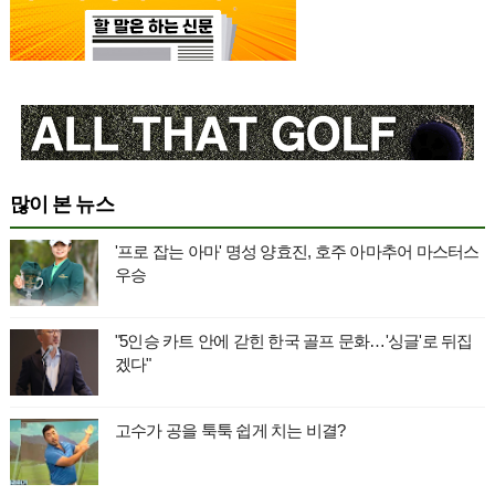
많이 본 뉴스
'프로 잡는 아마' 명성 양효진, 호주 아마추어 마스터스
우승
"5인승 카트 안에 갇힌 한국 골프 문화…'싱글'로 뒤집
겠다"
고수가 공을 툭툭 쉽게 치는 비결?