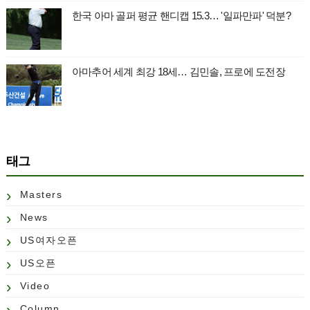
한국 아마 골퍼 평균 핸디캡 15.3… '일파만파' 덕분?
아마추어 세계 최강 18세… 김민솔, 프로에 도전장
태그
Masters
News
US여자오픈
US오픈
Video
Column