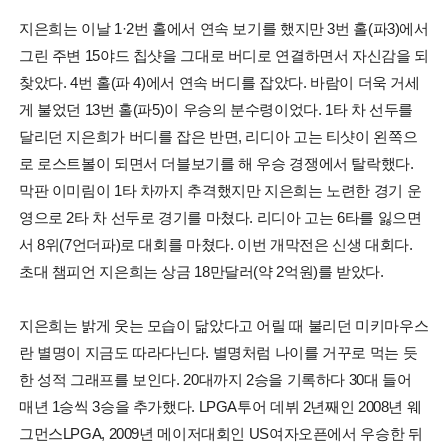
지은희는 이날 1·2번 홀에서 연속 보기를 했지만 3번 홀(파3)에서
그린 주변 15야드 칩샷을 그대로 버디로 연결하면서 자신감을 되
찾았다. 4번 홀(파 4)에서 연속 버디를 잡았다. 바람이 더욱 거세
게 불었던 13번 홀(파5)이 우승의 분수령이었다. 1타 차 선두를
달리던 지은희가 버디를 잡은 반면, 리디아 고는 티샷이 왼쪽으
로 로스트볼이 되면서 더블보기를 해 우승 경쟁에서 탈락했다.
막판 이미림이 1타 차까지 추격했지만 지은희는 노련한 경기 운
영으로 2타 차 선두로 경기를 마쳤다. 리디아 고는 6타를 잃으면
서 8위(7언더파)로 대회를 마쳤다. 이번 개막전은 신생 대회다.
초대 챔피언 지은희는 상금 18만달러(약 2억원)를 받았다.
지은희는 밝게 웃는 모습이 닮았다고 어릴 때 불리던 미키마우스
란 별명이 지금도 따라다닌다. 별명처럼 나이를 거꾸로 먹는 듯
한 성적 그래프를 보인다. 20대까지 2승을 기록하다 30대 들어
매년 1승씩 3승을 추가했다. LPGA투어 데뷔 2년째인 2008년 웨
그먼스LPGA, 2009년 메이저대회인 US여자오픈에서 우승한 뒤