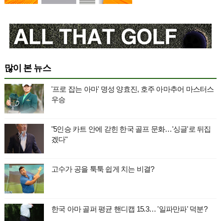
많이 본 뉴스
'프로 잡는 아마' 명성 양효진, 호주 아마추어 마스터스
우승
"5인승 카트 안에 갇힌 한국 골프 문화…'싱글'로 뒤집
겠다"
고수가 공을 툭툭 쉽게 치는 비결?
한국 아마 골퍼 평균 핸디캡 15.3… '일파만파' 덕분?