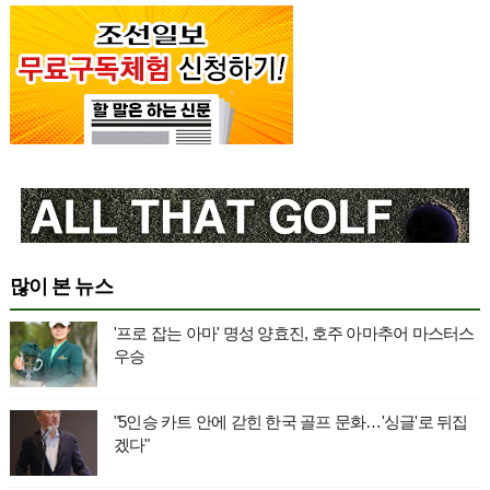
많이 본 뉴스
'프로 잡는 아마' 명성 양효진, 호주 아마추어 마스터스
우승
"5인승 카트 안에 갇힌 한국 골프 문화…'싱글'로 뒤집
겠다"