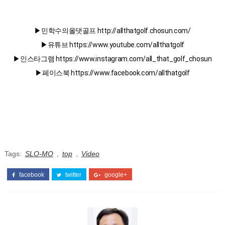
▶민학수의올댓골프 http://allthatgolf.chosun.com/
▶인스타그램 https://www.instagram.com/all_that_golf_chosun
▶페이스북 https://www.facebook.com/allthatgolf
Tags:
SLO-MO
,
top
,
Video
facebook
twitter
google+