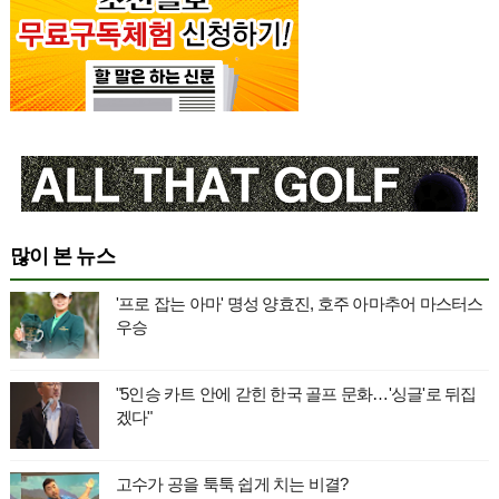
많이 본 뉴스
'프로 잡는 아마' 명성 양효진, 호주 아마추어 마스터스
우승
"5인승 카트 안에 갇힌 한국 골프 문화…'싱글'로 뒤집
겠다"
고수가 공을 툭툭 쉽게 치는 비결?