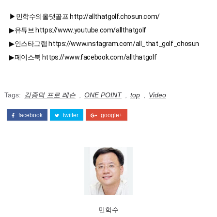
▶민학수의올댓골프 http://allthatgolf.chosun.com/

▶유튜브 https://www.youtube.com/allthatgolf

▶인스타그램 https://www.instagram.com/all_that_golf_chosun

▶페이스북 https://www.facebook.com/allthatgolf
Tags:
김종덕 프로 레슨
,
ONE POINT
,
top
,
Video
facebook
twitter
google+
민학수