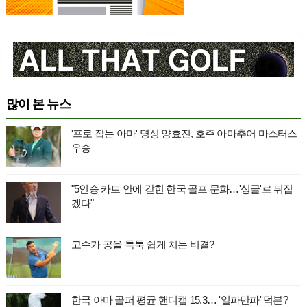
많이 본 뉴스
'프로 잡는 아마' 명성 양효진, 호주 아마추어 마스터스
우승
"5인승 카트 안에 갇힌 한국 골프 문화…'싱글'로 뒤집
겠다"
고수가 공을 툭툭 쉽게 치는 비결?
한국 아마 골퍼 평균 핸디캡 15.3… '일파만파' 덕분?