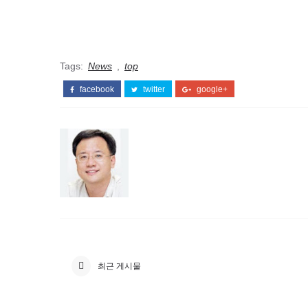
Tags:
News
,
top
facebook
twitter
google+
최근 게시물