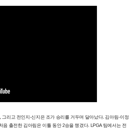
송, 그리고 전인지-신지은 조가 승리를 거두며 달아났다. 김아림-이정
 처음 출전한 김아림은 이틀 동안 2승을 챙겼다. LPGA 팀에서는 전