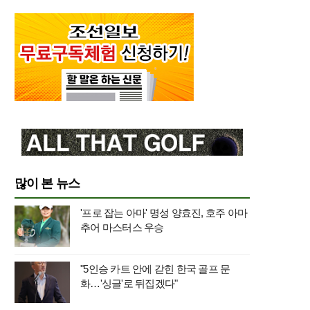
많이 본 뉴스
'프로 잡는 아마' 명성 양효진, 호주 아마
추어 마스터스 우승
"5인승 카트 안에 갇힌 한국 골프 문
화…'싱글'로 뒤집겠다"