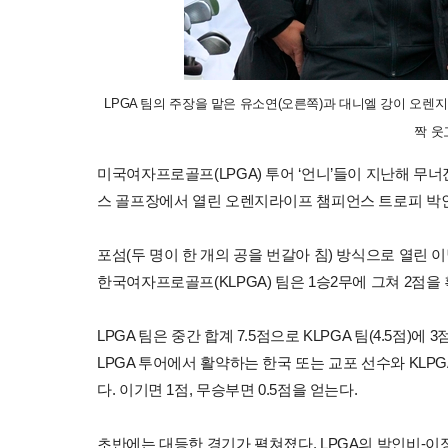
LPGA 팀의 주장을 맡은 유소연(오른쪽)과 대니엘 강이 오
짝 웃
미국여자프로골프(LPGA) 투어 ‘언니’들이 지난해 무너
스 골프장에서 열린 오렌지라이프 챔피언스 트로피 박
포섬(두 명이 한 개의 공을 번갈아 침) 방식으로 열린 이
한국여자프로골프(KLPGA) 팀은 1승2무에 그쳐 2점을
LPGA 팀은 중간 합계 7.5점으로 KLPGA 팀(4.5점)에
LPGA 투어에서 활약하는 한국 또는 교포 선수와 KLP
다. 이기면 1점, 무승부면 0.5점을 얻는다.
초반에는 대등한 경기가 펼쳐졌다. LPGA의 박인비-이정