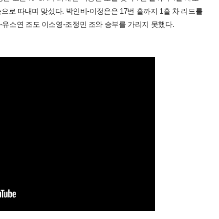
속으로 따내며 맞섰다. 박인비-이정은은 17번 홀까지 1홀 차 리드를
-유소연 조도 이소영-조정민 조와 승부를 가리지 못했다.