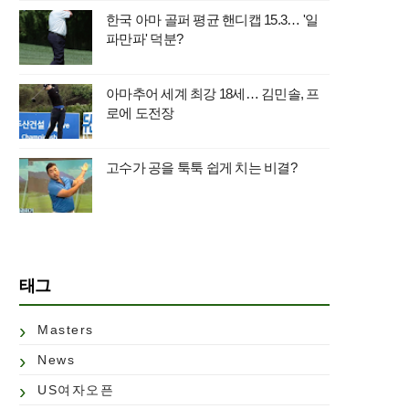
한국 아마 골퍼 평균 핸디캡 15.3… '일
파만파' 덕분?
아마추어 세계 최강 18세… 김민솔, 프
로에 도전장
고수가 공을 툭툭 쉽게 치는 비결?
태그
Masters
News
US여자오픈