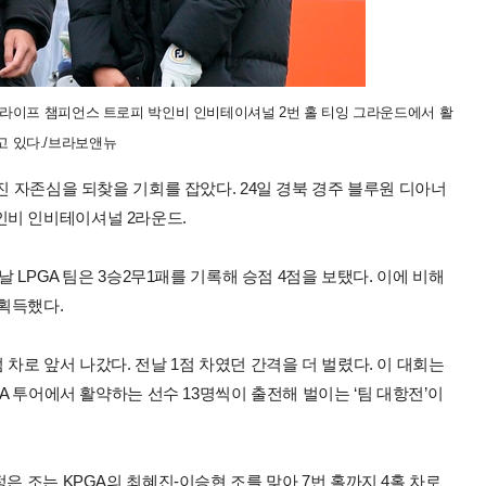
렌지라이프 챔피언스 트로피 박인비 인비테이셔널 2번 홀 티잉 그라운드에서 활
고 있다./브라보앤뉴
진 자존심을 되찾을 기회를 잡았다. 24일 경북 경주 블루원 디아너
인비 인비테이셔널 2라운드.
날 LPGA 팀은 3승2무1패를 기록해 승점 4점을 보탰다. 이에 비해
 획득했다.
 3점 차로 앞서 나갔다. 전날 1점 차였던 간격을 더 벌렸다. 이 대회는
GA 투어에서 활약하는 선수 13명씩이 출전해 벌이는 ‘팀 대항전’이
은 조는 KPGA의 최혜진-이승현 조를 맞아 7번 홀까지 4홀 차로