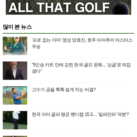
많이 본 뉴스
'프로 잡는 아마' 명성 양효진, 호주 아마추어 마스터스
우승
"5인승 카트 안에 갇힌 한국 골프 문화…'싱글'로 뒤집
겠다"
고수가 공을 툭툭 쉽게 치는 비결?
한국 아마 골퍼 평균 핸디캡 15.3… '일파만파' 덕분?