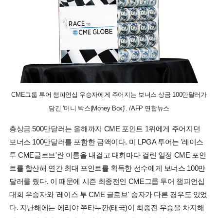
CME그룹 투어 챔피언십 우승자에게 주어지는 보너스 상금 100만달러가
담긴 ‘머니 박스(Money Box)’. /AFP 연합뉴스
총상금 500만달러는 올해까지 CME 포인트 1위에게 주어지던
보너스 100만달러를 포함한 금액이다. 미 LPGA 투어는 '레이스
투 CME글로브'란 이름을 내걸고 대회마다 걸린 일정 CME 포인
트를 합산해 연간 최대 포인트를 획득한 선수에게 보너스 100만
달러를 줬다. 이 때문에 시즌 최종전인 CME그룹 투어 챔피언십
대회 우승자와 '레이스 투 CME 글로브' 승자가 다른 경우도 있었
다. 지난해에는 에리야 쭈타누깐(태국)이 최종전 우승을 차지해