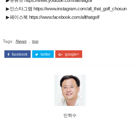
▶유튜브 https://www.youtube.com/allthatgolf
▶인스타그램 https://www.instagram.com/all_that_golf_chosun
▶페이스북 https://www.facebook.com/allthatgolf
Tags:
News
,
top
facebook
twitter
google+
민학수