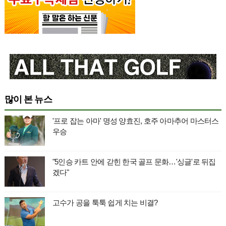
많이 본 뉴스
'프로 잡는 아마' 명성 양효진, 호주 아마추어 마스터스
우승
"5인승 카트 안에 갇힌 한국 골프 문화…'싱글'로 뒤집
겠다"
고수가 공을 툭툭 쉽게 치는 비결?