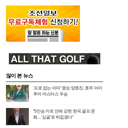
많이 본 뉴스
'프로 잡는 아마' 명성 양효진, 호주 아마
추어 마스터스 우승
"5인승 카트 안에 갇힌 한국 골프 문
화…'싱글'로 뒤집겠다"