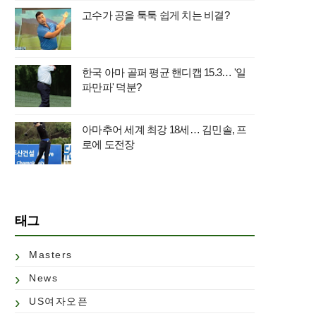
고수가 공을 툭툭 쉽게 치는 비결?
한국 아마 골퍼 평균 핸디캡 15.3… '일
파만파' 덕분?
아마추어 세계 최강 18세… 김민솔, 프
로에 도전장
태그
Masters
News
US여자오픈