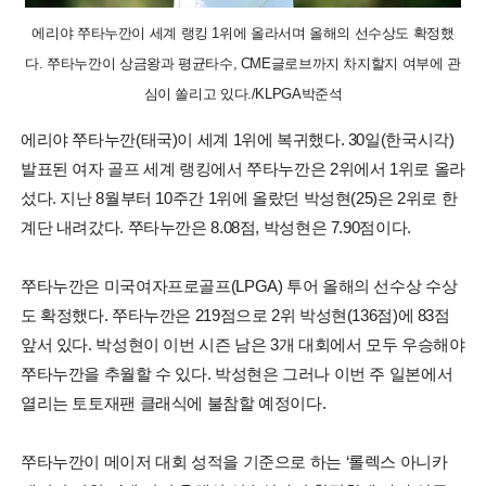
에리야 쭈타누깐이 세계 랭킹 1위에 올라서며 올해의 선수상도 확정했
다. 쭈타누깐이 상금왕과 평균타수, CME글로브까지 차지할지 여부에 관
심이 쏠리고 있다./KLPGA박준석
에리야 쭈타누깐(태국)이 세계 1위에 복귀했다. 30일(한국시각)
발표된 여자 골프 세계 랭킹에서 쭈타누깐은 2위에서 1위로 올라
섰다. 지난 8월부터 10주간 1위에 올랐던 박성현(25)은 2위로 한
계단 내려갔다. 쭈타누깐은 8.08점, 박성현은 7.90점이다.
쭈타누깐은 미국여자프로골프(LPGA) 투어 올해의 선수상 수상
도 확정했다. 쭈타누깐은 219점으로 2위 박성현(136점)에 83점
앞서 있다. 박성현이 이번 시즌 남은 3개 대회에서 모두 우승해야
쭈타누깐을 추월할 수 있다. 박성현은 그러나 이번 주 일본에서
열리는 토토재팬 클래식에 불참할 예정이다.
쭈타누깐이 메이저 대회 성적을 기준으로 하는 ‘롤렉스 아니카