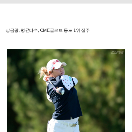
상금왕, 평균타수, CME글로브 등도 1위 질주