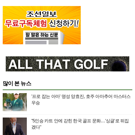
많이 본 뉴스
'프로 잡는 아마' 명성 양효진, 호주 아마추어 마스터스
우승
"5인승 카트 안에 갇힌 한국 골프 문화…'싱글'로 뒤집
겠다"