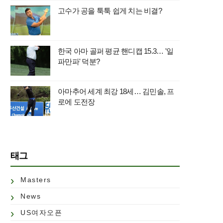
고수가 공을 툭툭 쉽게 치는 비결?
한국 아마 골퍼 평균 핸디캡 15.3… '일
파만파' 덕분?
아마추어 세계 최강 18세… 김민솔, 프
로에 도전장
태그
Masters
News
US여자오픈