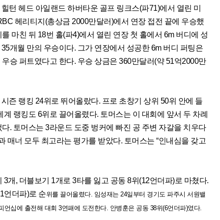
힐턴 헤드 아일랜드 하버타운 골프 링크스(파71)에서 열린 미
RBC 헤리티지(총상금 2000만달러)에서 연장 접전 끝에 우승했
를 마친 뒤 18번 홀(파4)에서 열린 연장 첫 홀에서 6m 버디에 성
후 35개월 만의 우승이다. 그가 연장에서 성공한 6m 버디 퍼팅은
우승 퍼트였다고 한다. 우승 상금은 360만달러(약 51억2000만
 시즌 랭킹 24위로 뛰어올랐다. 프로 초창기 상위 50위 안에 들
 세계 랭킹도 6위로 끌어올렸다. 토머스는 이 대회에 앞서 두 차례
었다. 토머스는 3라운드 도중 벙커에 빠진 공 주변 자갈을 치우다
과 매너 모두 최고라는 평가를 받았다. 토머스는 “인내심을 갖고
3개, 더블보기 1개로 3타를 잃고 공동 8위(12언더파)로 마쳤다.
11언더파)로 순
위를 끌어올렸다. 임성재는 24일부터 경기도 파주시 서원밸
언십에 출전해 대회 3연패에 도전한다. 안병훈은 공동 38위(6언더파)였다.