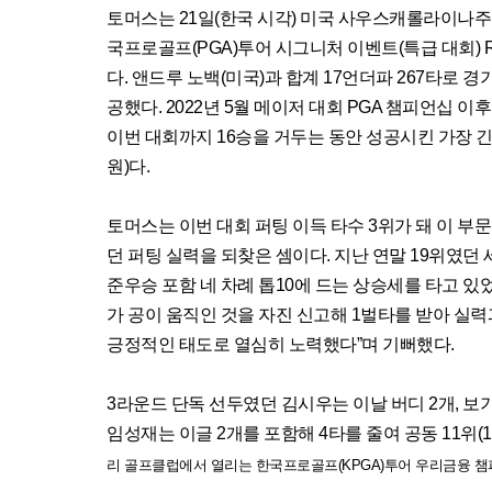
토머스는 21일(한국 시각) 미국 사우스캐롤라이나주 
국프로골프(PGA)투어 시그니처 이벤트(특급 대회) 
다. 앤드루 노백(미국)과 합계 17언더파 267타로 경기
공했다. 2022년 5월 메이저 대회 PGA 챔피언십 이
이번 대회까지 16승을 거두는 동안 성공시킨 가장 긴 
원)다.
토머스는 이번 대회 퍼팅 이득 타수 3위가 돼 이 부문
던 퍼팅 실력을 되찾은 셈이다. 지난 연말 19위였던
준우승 포함 네 차례 톱10에 드는 상승세를 타고 있
가 공이 움직인 것을 자진 신고해 1벌타를 받아 실력
긍정적인 태도로 열심히 노력했다”며 기뻐했다.
3라운드 단독 선두였던 김시우는 이날 버디 2개, 보기 
임성재는 이글 2개를 포함해 4타를 줄여 공동 11위(
리 골프클럽에서 열리는 한국프로골프(KPGA)투어 우리금융 챔피