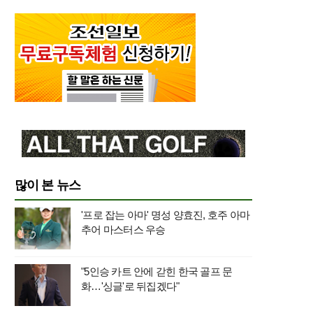
많이 본 뉴스
'프로 잡는 아마' 명성 양효진, 호주 아마
추어 마스터스 우승
"5인승 카트 안에 갇힌 한국 골프 문
화…'싱글'로 뒤집겠다"