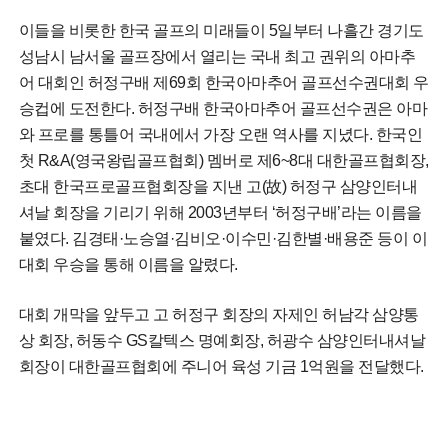
이들을 비롯한 한국 골프의 미래들이 5일부터 나흘간 경기도
성남시 남서울 골프장에서 열리는 국내 최고 권위의 아마추
어 대회인 허정구배 제69회 한국아마추어 골프선수권대회 우
승컵에 도전한다. 허정구배 한국아마추어 골프선수권은 아마
와 프로를 통틀어 국내에서 가장 오랜 역사를 지녔다. 한국인
첫 R&A(영국왕립골프협회) 멤버로 제6~8대 대한골프협회장,
초대 한국프로골프협회장을 지낸 고(故) 허정구 삼양인터내
셔날 회장을 기리기 위해 2003년부터 ‘허정구배’라는 이름을
붙였다. 김경태·노승열·김비오·이수민·김한별·배용준 등이 이
대회 우승을 통해 이름을 알렸다.
대회 개막을 앞두고 고 허정구 회장의 자제인 허남각 삼양통
상 회장, 허동수 GS칼텍스 명예회장, 허광수 삼양인터내셔날
회장이 대한골프협회에 주니어 육성 기금 1억원을 전달했다.