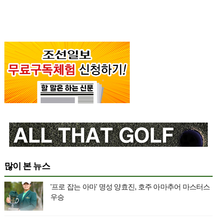
많이 본 뉴스
'프로 잡는 아마' 명성 양효진, 호주 아마추어 마스터스
우승