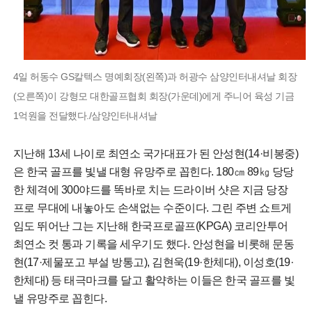
4일 허동수 GS칼텍스 명예회장(왼쪽)과 허광수 삼양인터내셔날 회장
(오른쪽)이 강형모 대한골프협회 회장(가운데)에게 주니어 육성 기금
1억원을 전달했다./삼양인터내셔날
지난해 13세 나이로 최연소 국가대표가 된 안성현(14·비봉중)
은 한국 골프를 빛낼 대형 유망주로 꼽힌다. 180㎝ 89㎏ 당당
한 체격에 300야드를 똑바로 치는 드라이버 샷은 지금 당장
프로 무대에 내놓아도 손색없는 수준이다. 그린 주변 쇼트게
임도 뛰어난 그는 지난해 한국프로골프(KPGA) 코리안투어
최연소 컷 통과 기록을 세우기도 했다. 안성현을 비롯해 문동
현(17·제물포고 부설 방통고), 김현욱(19·한체대), 이성호(19·
한체대) 등 태극마크를 달고 활약하는 이들은 한국 골프를 빛
낼 유망주로 꼽힌다.