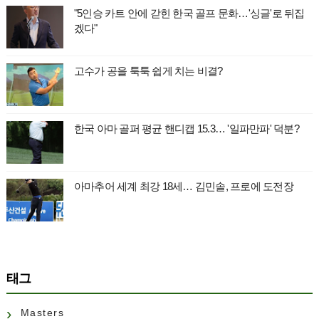
"5인승 카트 안에 갇힌 한국 골프 문화…'싱글'로 뒤집
겠다"
고수가 공을 툭툭 쉽게 치는 비결?
한국 아마 골퍼 평균 핸디캡 15.3… '일파만파' 덕분?
아마추어 세계 최강 18세… 김민솔, 프로에 도전장
태그
Masters