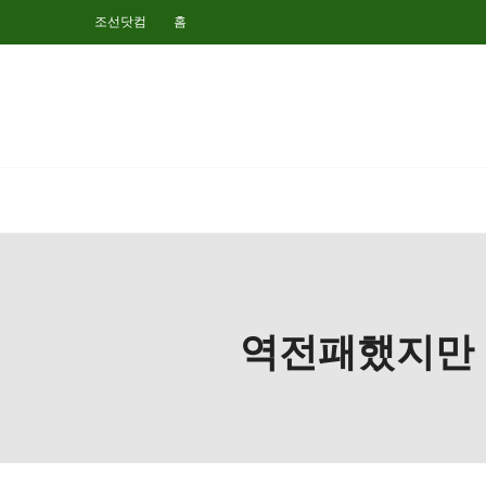
조선닷컴
홈
역전패했지만 “