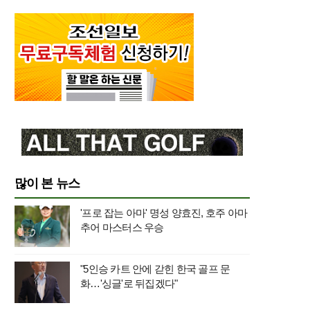
많이 본 뉴스
'프로 잡는 아마' 명성 양효진, 호주 아마
추어 마스터스 우승
"5인승 카트 안에 갇힌 한국 골프 문
화…'싱글'로 뒤집겠다"