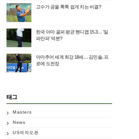
고수가 공을 툭툭 쉽게 치는 비결?
한국 아마 골퍼 평균 핸디캡 15.3… '일
파만파' 덕분?
아마추어 세계 최강 18세… 김민솔, 프
로에 도전장
태그
Masters
News
US여자오픈