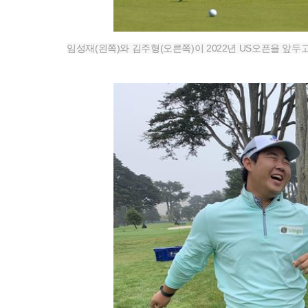
임성재(왼쪽)와 김주형(오른쪽)이 2022년 US오픈을 앞두