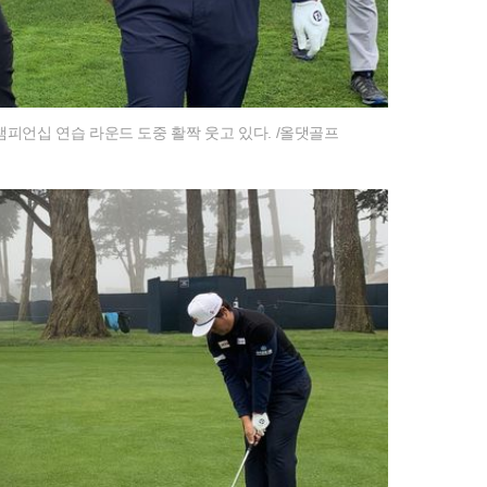
 챔피언십 연습 라운드 도중 활짝 웃고 있다. /올댓골프