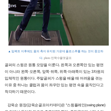
▲ 임팩트 이후에도 몸의 축이 유지된 가운데 폴로스루를 하는 것이 중요하
다.
photo 민학수올댓골프
골퍼의 스윙은 원통 모양을 이룬다. 왼쪽과 오른쪽만 있는 평면
이 아니라 왼쪽·오른쪽, 앞쪽·뒤쪽, 위쪽·아래쪽이 있는 3차원의
입체적인 원통이다. 주말골퍼가 스윙을 배울 때 어려움을 겪는
이유 중 하나는 클럽과 몸이 좌우만 있는 평면 속을 움직인다고
착각하기 때문이다.
강욱순 원장(강욱순골프아카데미)은 “스윙플레인(swing plane)