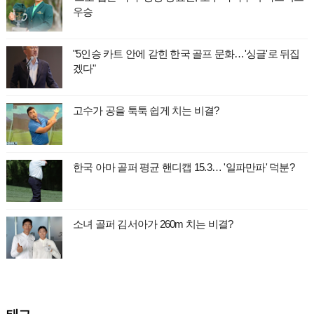
우승
"5인승 카트 안에 갇힌 한국 골프 문화…'싱글'로 뒤집
겠다"
고수가 공을 툭툭 쉽게 치는 비결?
한국 아마 골퍼 평균 핸디캡 15.3… '일파만파' 덕분?
소녀 골퍼 김서아가 260m 치는 비결?