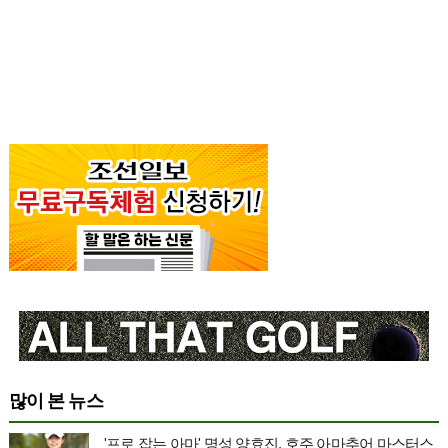
많이 본 뉴스
'프로 잡는 아마' 명성 양효진, 호주 아마추어 마스터스