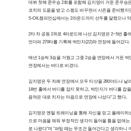
데뷔 첫해 준우승 2회를 포함해 김지영이 거둔 준우승은
코치의 도움을 받고 스윙도 바꾸면서 시즌을 준비했지만 
S-OIL챔피언십에서는 2라운드까지 선두를 달렸으나 
2타 차 공동 2위로 4라운드에 나선 김지영은 2~5번 홀에
언더파 270타를 기록해 박민지(22)와 연장에 들어갔다.
매년 1승씩 3승을 거뒀고 그중 2승을 연장에서 거둔 박민
연장에서는 버디로 비겼다.
김지영은 두 차례 연장에서 모두 티샷을 280야드나 날
18번 홀에서 버디를 잡지 못하고, 박민지가 버디를 잡을
음먹은 대로 치자는 마음으로 연장에 나섰다"고 했다.
김지영은 멘털 트레이닝을 통해 자신을 믿고 플레이하는
으로 마음을 채워 부정적인 생각이 들어올 틈을 없애는
로 나왔다"며 "퍼팅 때는 무조건 들어간다고 생각하니 