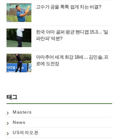
고수가 공을 툭툭 쉽게 치는 비결?
한국 아마 골퍼 평균 핸디캡 15.3… '일
파만파' 덕분?
아마추어 세계 최강 18세… 김민솔, 프
로에 도전장
태그
Masters
News
US여자오픈