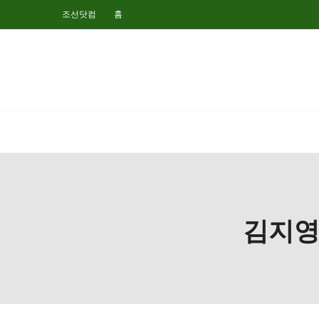
조선닷컴
홈
김지영