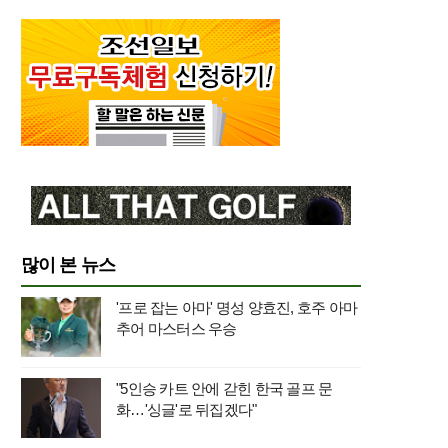
많이 본 뉴스
'프로 잡는 아마' 명성 양효진, 호주 아마
추어 마스터스 우승
"5인승 카트 안에 갇힌 한국 골프 문
화…'싱글'로 뒤집겠다"