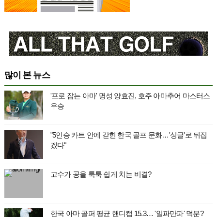
많이 본 뉴스
'프로 잡는 아마' 명성 양효진, 호주 아마추어 마스터스
우승
"5인승 카트 안에 갇힌 한국 골프 문화…'싱글'로 뒤집
겠다"
고수가 공을 툭툭 쉽게 치는 비결?
한국 아마 골퍼 평균 핸디캡 15.3… '일파만파' 덕분?